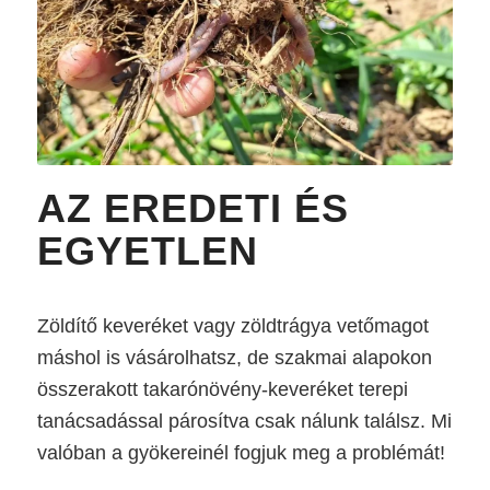
AZ EREDETI ÉS
EGYETLEN
Zöldítő keveréket vagy zöldtrágya vetőmagot
máshol is vásárolhatsz, de szakmai alapokon
összerakott takarónövény-keveréket terepi
tanácsadással párosítva csak nálunk találsz. Mi
valóban a gyökereinél fogjuk meg a problémát!