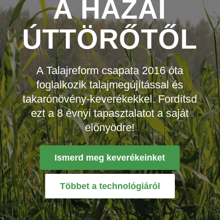
A HAZAI
ÚTTÖRŐTŐL
A Talajreform csapata 2016 óta
foglalkozik talajmegújítással és
takarónövény-keverékekkel. Fordítsd
ezt a 8 évnyi tapasztalatot a saját
előnyödre!
Ismerd meg keverékeinket
Többet a technológiáról