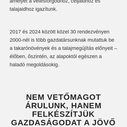
amelyet a vetésforgódhoz, céljaidhoz és
talajaidhoz igazítunk.
2017 és 2024 között közel 30 rendezvényen
2000-nél is több gazdatársunknak mutattuk be
a takarónövények és a talajmegújítás előnyeit –
élőben, őszintén, az alapoktól egészen a
haladó megoldásokig.
NEM VETŐMAGOT
ÁRULUNK, HANEM
FELKÉSZÍTJÜK
GAZDASÁGODAT A JÖVŐ