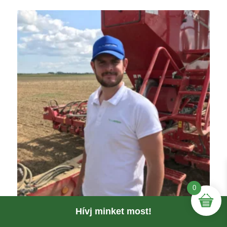
0
Hívj minket most!
Schumicky Péter
Értékesítési vezető, Területi Képviselő