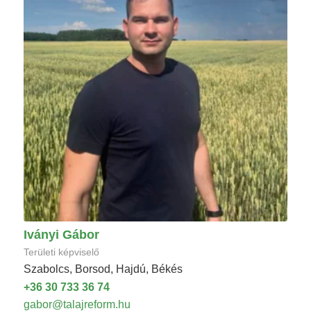
Iványi Gábor
Területi képviselő
Szabolcs, Borsod, Hajdú, Békés
+36 30 733 36 74
gabor@talajreform.hu