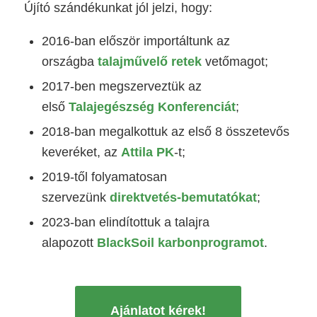
Újító szándékunkat jól jelzi, hogy:
2016-ban először importáltunk az
országba
talajművelő retek
vetőmagot;
2017-ben megszerveztük az
első
Talajegészség Konferenciát
;
2018-ban megalkottuk az első 8 összetevős
keveréket, az
Attila PK
-t;
2019-től folyamatosan
szervezünk
direktvetés-bemutatókat
;
2023-ban elindítottuk a talajra
alapozott
BlackSoil karbonprogramot
.
Ajánlatot kérek!