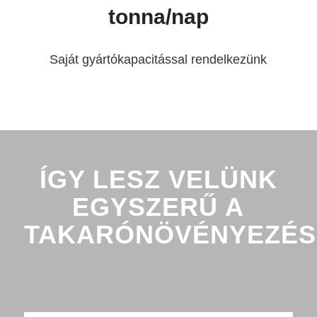
tonna/nap
Saját gyártókapacitással rendelkezünk
ÍGY LESZ VELÜNK
EGYSZERŰ A
TAKARÓNÖVÉNYEZÉS