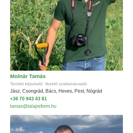
Molnár Tamás
Területi képviselő, Vezető szaktanácsadó
Jász, Csongrád, Bács, Heves, Pest, Nógrád
+36 70 943 43 81
tamas@talajreform.hu