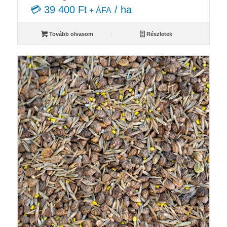
💳 39 400 Ft
/ ha
+ ÁFA
Tovább olvasom
Részletek