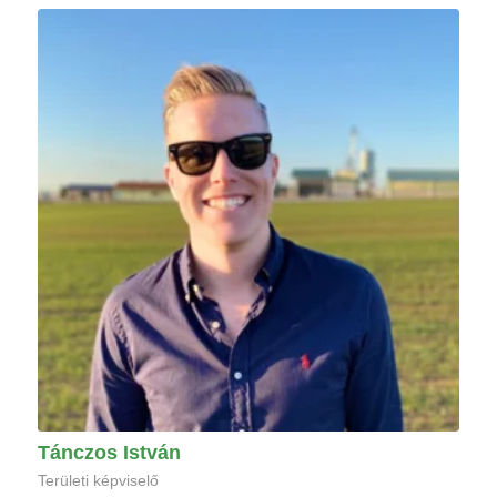
Tánczos István
Területi képviselő