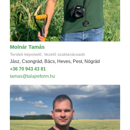
Molnár Tamás
Területi képviselő, Vezető szaktanácsadó
Jász, Csongrád, Bács, Heves, Pest, Nógrád
+36 70 943 43 81
tamas@talajreform.hu