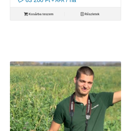
💳 63 200 Ft
/ ha
+ ÁFA
Kosárba teszem
Részletek