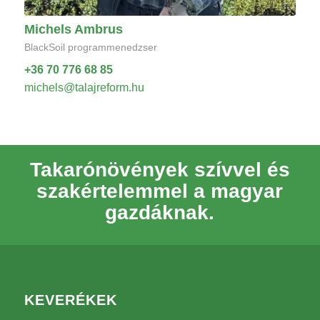
Michels Ambrus
BlackSoil programmenedzser
+36 70 776 68 85
michels@talajreform.hu
Takarónövények szívvel és
szakértelemmel a magyar
gazdáknak.
KEVERÉKEK