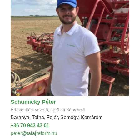
Schumicky Péter
Értékesítési vezető, Területi Képviselő
Baranya, Tolna, Fejér, Somogy, Komárom
+36 70 943 43 01
peter@talajreform.hu