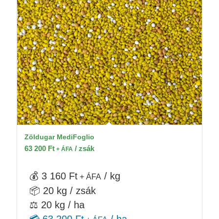
Zöldugar MediFoglio
63 200
Ft
/ zsák
+ ÁFA
💰 3 160 Ft
/ kg
+ ÁFA
📦 20 kg / zsák
⚖️ 20 kg / ha