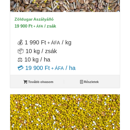
Zöldugar Aszályálló
19 900
Ft
/ zsák
+ ÁFA
💰 1 990 Ft
/ kg
+ ÁFA
📦 10 kg / zsák
⚖️ 10 kg / ha
💳 19 900 Ft
/ ha
+ ÁFA
Tovább olvasom
Részletek