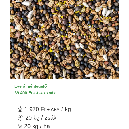
Évelő méhlegelő
39 400
Ft
/ zsák
+ ÁFA
💰 1 970 Ft
/ kg
+ ÁFA
📦 20 kg / zsák
⚖️ 20 kg / ha