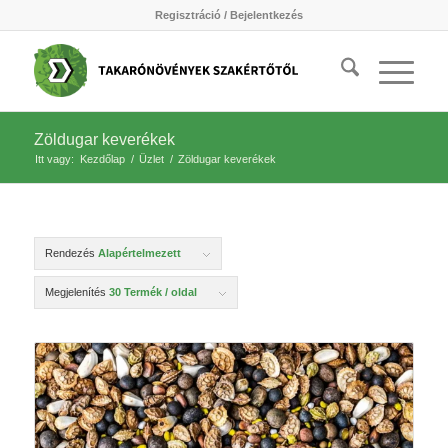
Regisztráció / Bejelentkezés
Zöldugar keverékek
Itt vagy:
Kezdőlap
/
Üzlet
/
Zöldugar keverékek
Rendezés
Alapértelmezett
Megjelenítés
30 Termék / oldal