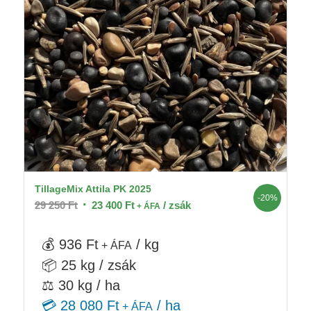
TillageMix Attila PK 2025
-20%
Original
Current
29 250
Ft
23 400
Ft
/ zsák
+ ÁFA
price
price
was:
is:
💰 936 Ft
/ kg
+ ÁFA
29
23
📦 25 kg / zsák
250 Ft.
400 Ft.
⚖️ 30 kg / ha
💳 28 080 Ft
/ ha
+ ÁFA