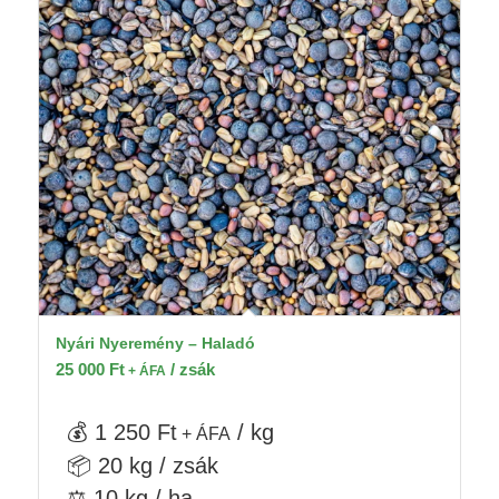
Nyári Nyeremény – Haladó
25 000
Ft
/ zsák
+ ÁFA
💰 1 250 Ft
/ kg
+ ÁFA
📦 20 kg / zsák
⚖️ 10 kg / ha