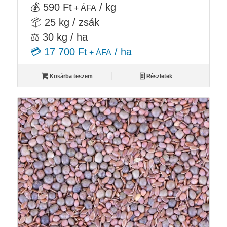
was:
is:
💰 590 Ft
/ kg
+ ÁFA
20
14
📦 25 kg / zsák
500 Ft.
750 Ft.
⚖️ 30 kg / ha
💳 17 700 Ft
/ ha
+ ÁFA
Kosárba teszem
Részletek