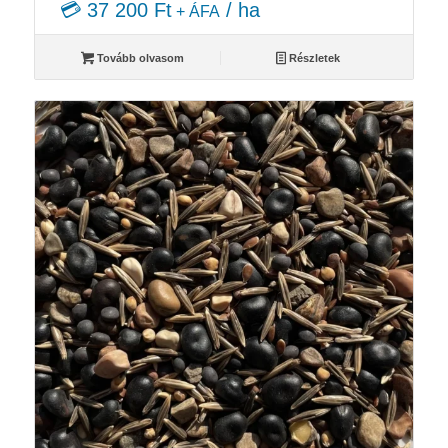
💳 37 200 Ft
/ ha
+ ÁFA
Tovább olvasom
Részletek