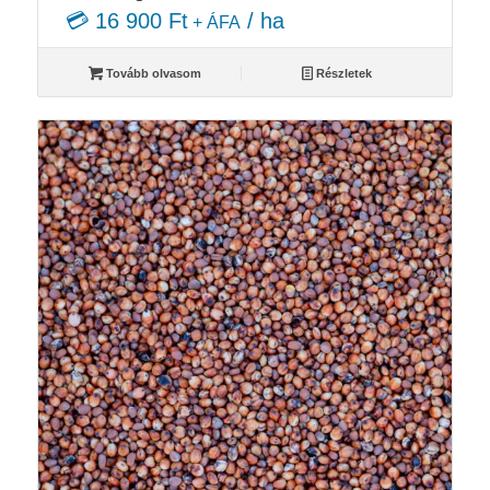
💳 16 900 Ft
/ ha
+ ÁFA
Tovább olvasom
Részletek