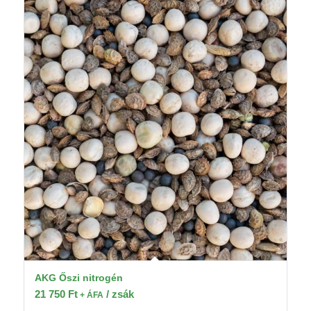
AKG Őszi nitrogén
21 750
Ft
/ zsák
+ ÁFA