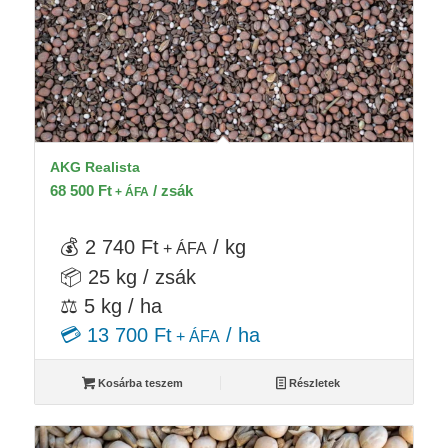
AKG Realista
68 500
Ft
/ zsák
+ ÁFA
💰 2 740 Ft
/ kg
+ ÁFA
📦 25 kg / zsák
⚖️ 5 kg / ha
💳 13 700 Ft
/ ha
+ ÁFA
Kosárba teszem
Részletek