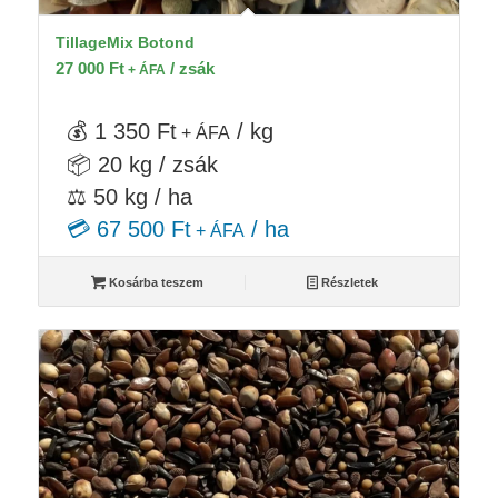
TillageMix Botond
27 000
Ft
/ zsák
+ ÁFA
💰 1 350 Ft
/ kg
+ ÁFA
📦 20 kg / zsák
⚖️ 50 kg / ha
💳 67 500 Ft
/ ha
+ ÁFA
Kosárba teszem
Részletek