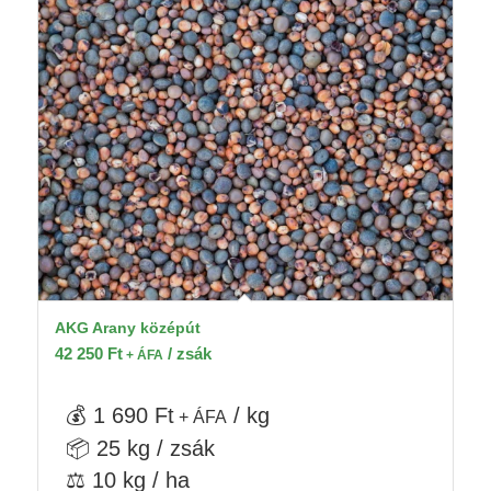
AKG Arany középút
42 250
Ft
/ zsák
+ ÁFA
💰 1 690 Ft
/ kg
+ ÁFA
📦 25 kg / zsák
⚖️ 10 kg / ha