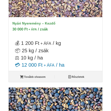
Nyári Nyeremény – Kezdő
30 000
Ft
/ zsák
+ ÁFA
💰 1 200 Ft
/ kg
+ ÁFA
📦 25 kg / zsák
⚖️ 10 kg / ha
💳 12 000 Ft
/ ha
+ ÁFA
Tovább olvasom
Részletek