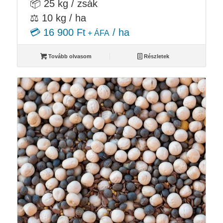
📦 25 kg / zsák
⚖️ 10 kg / ha
💳 16 900 Ft
/ ha
+ ÁFA
Tovább olvasom
Részletek