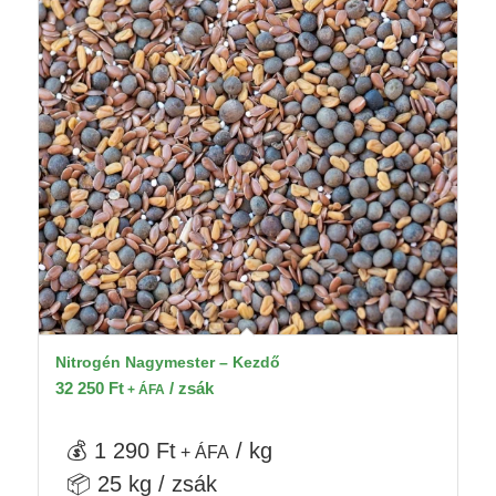
Nitrogén Nagymester – Kezdő
32 250
Ft
/ zsák
+ ÁFA
💰 1 290 Ft
/ kg
+ ÁFA
📦 25 kg / zsák