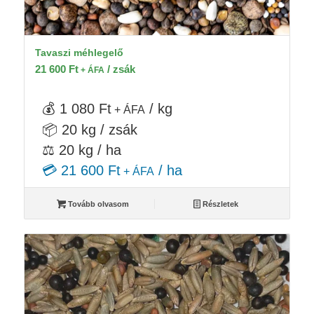
Tavaszi méhlegelő
21 600
Ft
/ zsák
+ ÁFA
💰 1 080 Ft
/ kg
+ ÁFA
📦 20 kg / zsák
⚖️ 20 kg / ha
💳 21 600 Ft
/ ha
+ ÁFA
Tovább olvasom
Részletek