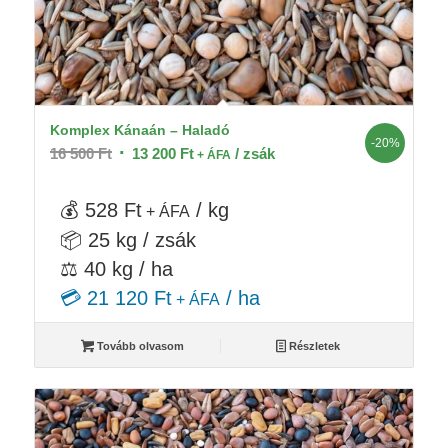
Komplex Kánaán – Haladó
-20%
Original
Current
16 500
Ft
13 200
Ft
/ zsák
+ ÁFA
price
price
was:
is:
💰 528 Ft
/ kg
+ ÁFA
16
13
📦 25 kg / zsák
500 Ft.
200 Ft.
⚖️ 40 kg / ha
💳 21 120 Ft
/ ha
+ ÁFA
Tovább olvasom
Részletek