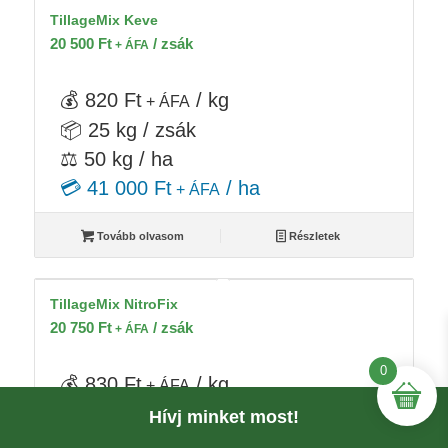
TillageMix Keve
20 500
Ft
/ zsák
+ ÁFA
💰 820 Ft
/ kg
+ ÁFA
📦 25 kg / zsák
⚖️ 50 kg / ha
💳 41 000 Ft
/ ha
+ ÁFA
Tovább olvasom
Részletek
TillageMix NitroFix
20 750
Ft
/ zsák
+ ÁFA
0
💰 830 Ft
/ kg
+ ÁFA
📦 25 kg / zsák
Hívj minket most!
⚖️ 50 kg / ha