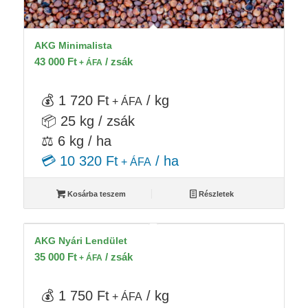
AKG Minimalista
43 000
Ft
/ zsák
+ ÁFA
💰 1 720 Ft
/ kg
+ ÁFA
📦 25 kg / zsák
⚖️ 6 kg / ha
💳 10 320 Ft
/ ha
+ ÁFA
Kosárba teszem
Részletek
AKG Nyári Lendület
35 000
Ft
/ zsák
+ ÁFA
💰 1 750 Ft
/ kg
+ ÁFA