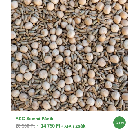
AKG Semmi Pánik
-28%
Original
Current
20 500
Ft
14 750
Ft
/ zsák
+ ÁFA
price
price