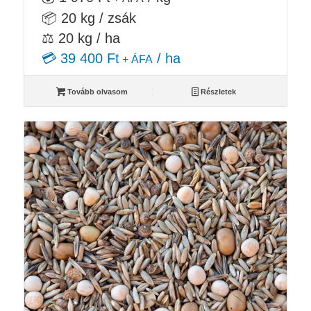
📦 20 kg / zsák
⚖️ 20 kg / ha
💳 39 400 Ft
/ ha
+ ÁFA
Tovább olvasom
Részletek