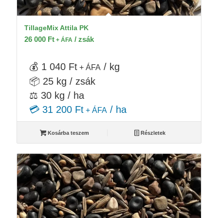
TillageMix Attila PK
26 000
Ft
/ zsák
+ ÁFA
💰 1 040 Ft
/ kg
+ ÁFA
📦 25 kg / zsák
⚖️ 30 kg / ha
💳 31 200 Ft
/ ha
+ ÁFA
Kosárba teszem
Részletek