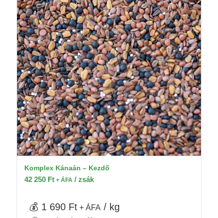
Komplex Kánaán – Kezdő
42 250
Ft
/ zsák
+ ÁFA
💰 1 690 Ft
/ kg
+ ÁFA