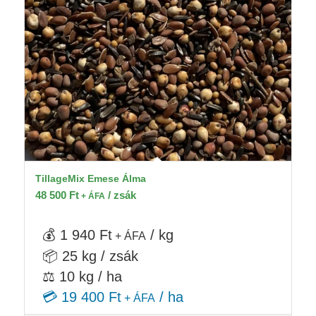
TillageMix Emese Álma
48 500
Ft
/ zsák
+ ÁFA
💰 1 940 Ft
/ kg
+ ÁFA
📦 25 kg / zsák
⚖️ 10 kg / ha
💳 19 400 Ft
/ ha
+ ÁFA