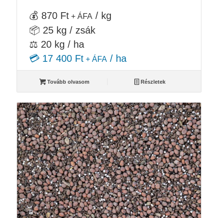
💰 870 Ft
/ kg
+ ÁFA
📦 25 kg / zsák
⚖️ 20 kg / ha
💳 17 400 Ft
/ ha
+ ÁFA
Tovább olvasom
Részletek