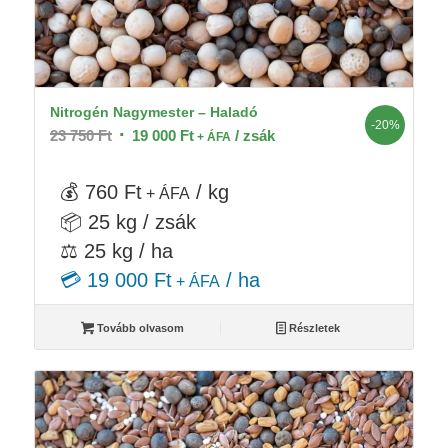
Nitrogén Nagymester – Haladó
-20%
Original
Current
23 750
Ft
19 000
Ft
/ zsák
+ ÁFA
price
price
was:
is:
💰 760 Ft
/ kg
+ ÁFA
23
19
📦 25 kg / zsák
750 Ft.
000 Ft.
⚖️ 25 kg / ha
💳 19 000 Ft
/ ha
+ ÁFA
Tovább olvasom
Részletek