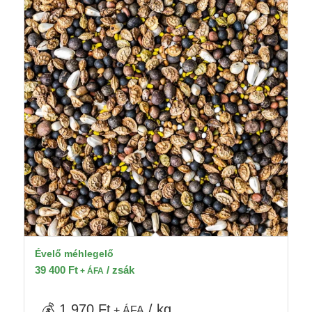
Évelő méhlegelő
39 400
Ft
/ zsák
+ ÁFA
💰 1 970 Ft
/ kg
+ ÁFA