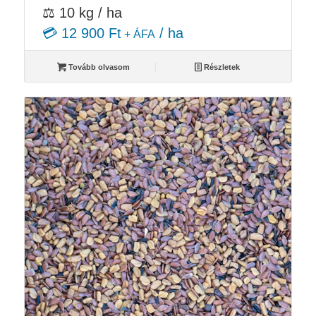
⚖️ 10 kg / ha
💳 12 900 Ft
/ ha
+ ÁFA
Tovább olvasom
Részletek