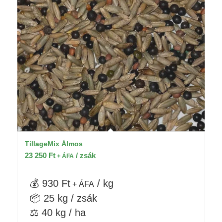
TillageMix Álmos
23 250
Ft
/ zsák
+ ÁFA
💰 930 Ft
/ kg
+ ÁFA
📦 25 kg / zsák
⚖️ 40 kg / ha