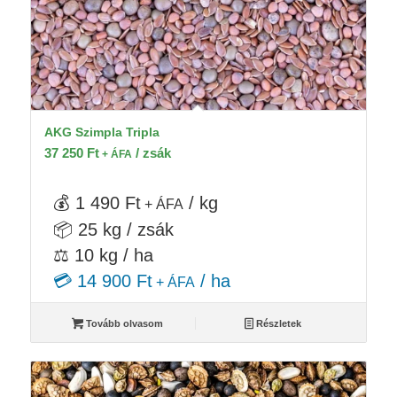
AKG Szimpla Tripla
37 250
Ft
/ zsák
+ ÁFA
💰 1 490 Ft
/ kg
+ ÁFA
📦 25 kg / zsák
⚖️ 10 kg / ha
💳 14 900 Ft
/ ha
+ ÁFA
Tovább olvasom
Részletek