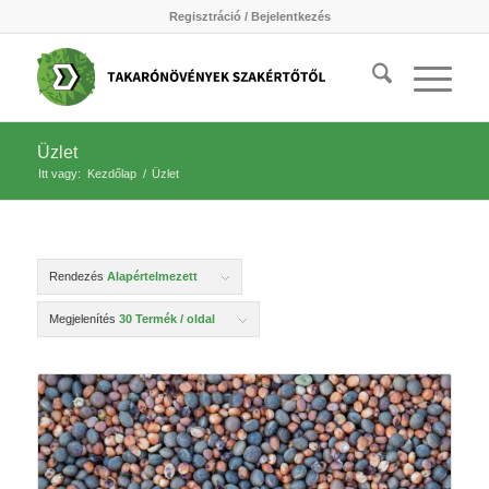
Regisztráció / Bejelentkezés
Üzlet
Itt vagy:
Kezdőlap
/
Üzlet
Rendezés
Alapértelmezett
Megjelenítés
30 Termék / oldal