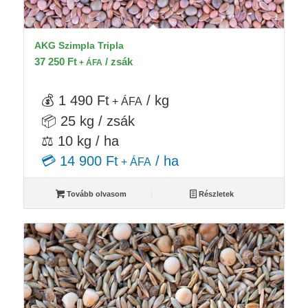
AKG Szimpla Tripla
37 250
Ft
/ zsák
+ ÁFA
💰 1 490 Ft
/ kg
+ ÁFA
📦 25 kg / zsák
⚖️ 10 kg / ha
💳 14 900 Ft
/ ha
+ ÁFA
Tovább olvasom
Részletek