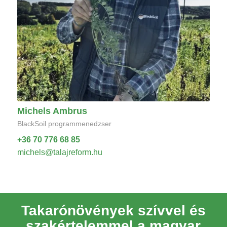
Michels Ambrus
BlackSoil programmenedzser
+36 70 776 68 85
michels@talajreform.hu
Takarónövények szívvel és
szakértelemmel a magyar