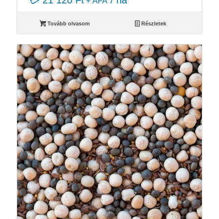
💳 21 120 Ft
/ ha
+ ÁFA
Tovább olvasom
Részletek