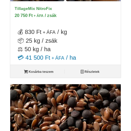
TillageMix NitroFix
20 750
Ft
/ zsák
+ ÁFA
💰 830 Ft
/ kg
+ ÁFA
📦 25 kg / zsák
⚖️ 50 kg / ha
💳 41 500 Ft
/ ha
+ ÁFA
Kosárba teszem
Részletek