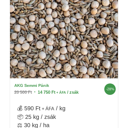
AKG Semmi Pánik
-28%
Original
Current
20 500
Ft
14 750
Ft
/ zsák
+ ÁFA
price
price
was:
is:
💰 590 Ft
/ kg
+ ÁFA
20
14
📦 25 kg / zsák
500 Ft.
750 Ft.
⚖️ 30 kg / ha