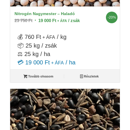
Nitrogén Nagymester – Haladó
-20%
Original
Current
23 750
Ft
19 000
Ft
/ zsák
+ ÁFA
price
price
was:
is:
💰 760 Ft
/ kg
+ ÁFA
23
19
📦 25 kg / zsák
750 Ft.
000 Ft.
⚖️ 25 kg / ha
💳 19 000 Ft
/ ha
+ ÁFA
Tovább olvasom
Részletek