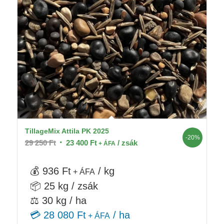
TillageMix Attila PK 2025
-20%
Original
Current
29 250
Ft
23 400
Ft
/ zsák
+ ÁFA
price
price
was:
is:
💰 936 Ft
/ kg
+ ÁFA
29
23
📦 25 kg / zsák
250 Ft.
400 Ft.
⚖️ 30 kg / ha
💳 28 080 Ft
/ ha
+ ÁFA