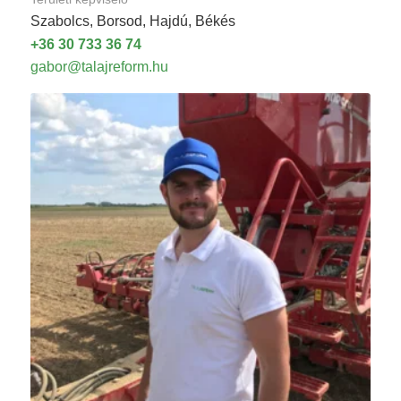
Szabolcs, Borsod, Hajdú, Békés
+36 30 733 36 74
gabor@talajreform.hu