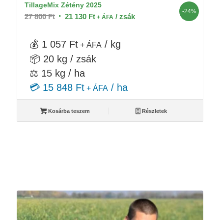
TillageMix Zétény 2025
-24%
Original
Current
27 800
Ft
21 130
Ft
/ zsák
+ ÁFA
price
price
was:
is:
💰 1 057 Ft
/ kg
+ ÁFA
27
21
📦 20 kg / zsák
800 Ft.
130 Ft.
⚖️ 15 kg / ha
💳 15 848 Ft
/ ha
+ ÁFA
Kosárba teszem
Részletek