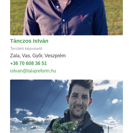
Tánczos István
Területi képviselő
Zala, Vas, Győr, Veszprém
+36 70 608 36 51
istvan@talajreform.hu