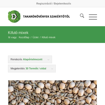
Regisztráció / Bejelentkezés
Kifutó mixek
Itt vagy:
Kezdőlap
/
Üzlet
/
Kifutó mixek
Rendezés
Alapértelmezett
Megjelenítés
30 Termék / oldal