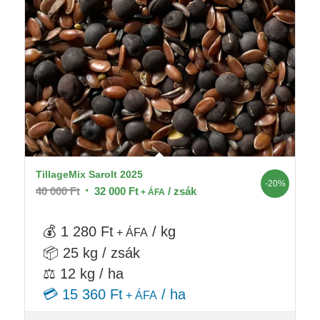
TillageMix Sarolt 2025
-20%
Original
Current
40 000
Ft
32 000
Ft
/ zsák
+ ÁFA
price
price
was:
is:
💰 1 280 Ft
/ kg
+ ÁFA
40
32
📦 25 kg / zsák
000 Ft.
000 Ft.
⚖️ 12 kg / ha
💳 15 360 Ft
/ ha
+ ÁFA