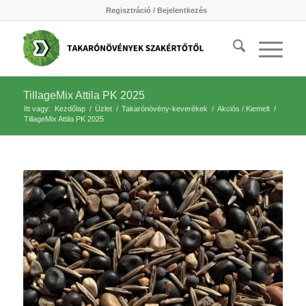
Regisztráció / Bejelentkezés
TillageMix Attila PK 2025
Itt vagy:
Kezdőlap
/
Üzlet
/
Takarónövény-keverékek
/
Akciós / Kiemelt
/
TillageMix Attila PK 2025