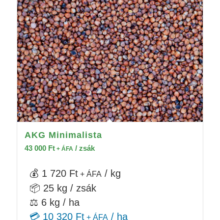
AKG Minimalista
43 000
Ft
/ zsák
+ ÁFA
💰 1 720 Ft
/ kg
+ ÁFA
📦 25 kg / zsák
⚖️ 6 kg / ha
💳 10 320 Ft
/ ha
+ ÁFA