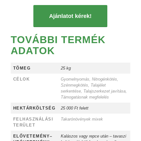
Ajánlatot kérek!
TOVÁBBI TERMÉK
ADATOK
TÖMEG
25 kg
CÉLOK
Gyomelnyomás, Nitrogénkötés,
Szénmegkötés, Talajélet
serkentése, Talajszerkezet javítása,
Támogatásnak megfelelés
HEKTÁRKÖLTSÉG
25 000 Ft felett
FELHASZNÁLÁSI
Takarónövények mixek
TERÜLET
ELŐVETEMÉNY–
Kalászos vagy repce után – tavaszi