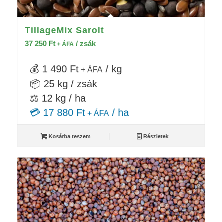
TillageMix Sarolt
37 250
Ft
/ zsák
+ ÁFA
💰 1 490 Ft
/ kg
+ ÁFA
📦 25 kg / zsák
⚖️ 12 kg / ha
💳 17 880 Ft
/ ha
+ ÁFA
Kosárba teszem
Részletek