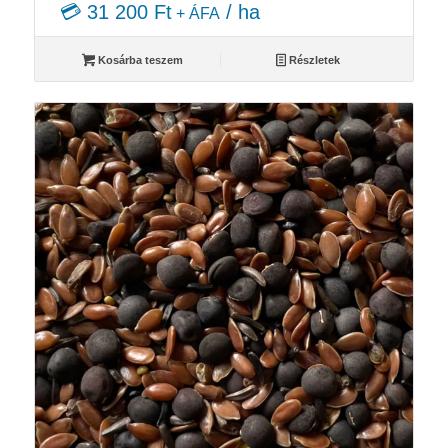
💳 31 200 Ft
/ ha
+ ÁFA
Kosárba teszem
Részletek