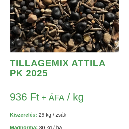
TILLAGEMIX ATTILA
PK 2025
936
Ft
/ kg
+ ÁFA
Kiszerelés:
25 kg
/ zsák
Magnorma:
30 kg / ha