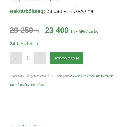
Hektárköltség:
28 080
Ft
+ ÁFA / ha
29 250
23 400
Original
Current
Ft
Ft
/ zsák
+ ÁFA
price
price
24 készleten
was:
is:
29
23
250 Ft.
400 Ft.
Kosárba teszem
Cikkszám:
TillageMix Attila PK-1
Kategóriák:
Akciós / Kiemelt
,
Kifutó mixek
,
Takarónövény-keverékek