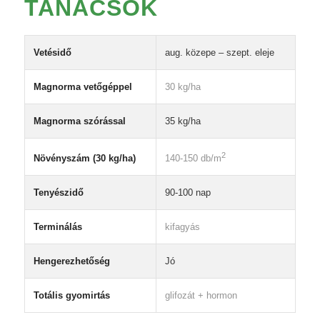
TANÁCSOK
Vetésidő
aug. közepe – szept. eleje
Magnorma vetőgéppel
30 kg/ha
Magnorma szórással
35 kg/ha
2
Növényszám (30 kg/ha)
140-150 db/m
Tenyészidő
90-100 nap
Terminálás
kifagyás
Hengerezhetőség
Jó
Totális gyomirtás
glifozát + hormon