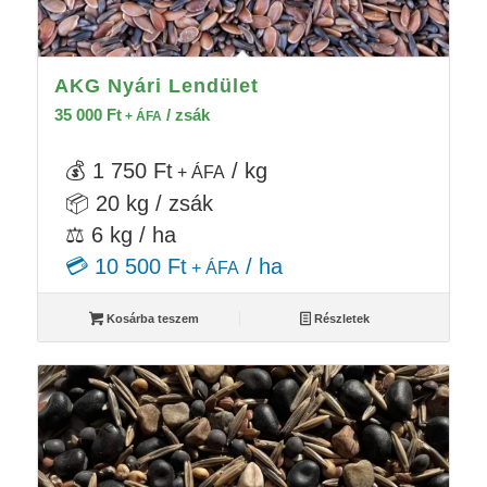
AKG Nyári Lendület
35 000
Ft
/ zsák
+ ÁFA
💰 1 750 Ft
/ kg
+ ÁFA
📦 20 kg / zsák
⚖️ 6 kg / ha
💳 10 500 Ft
/ ha
+ ÁFA
Kosárba teszem
Részletek