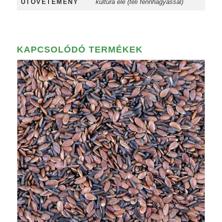
UTÓVETEMÉNY
kultúra elé (téli fennhagyással)
KAPCSOLÓDÓ TERMÉKEK