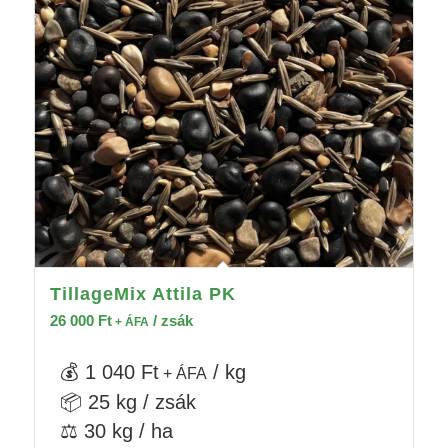
TillageMix Attila PK
26 000
Ft
/ zsák
+ ÁFA
💰 1 040 Ft
/ kg
+ ÁFA
📦 25 kg / zsák
⚖️ 30 kg / ha