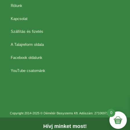
Rólunk
Kapcsolat
Szállítás és fizetés
A Talajreform oldala
Facebook oldalunk
YouTube csatornánk
0
Copyright 2014-2025 © Démétér Biosystems Kft. Adószám: 27106972-2-41
Hívj minket most!
Adatkezelési szabályzat
Általános szerződési feltételek
Online elállási form