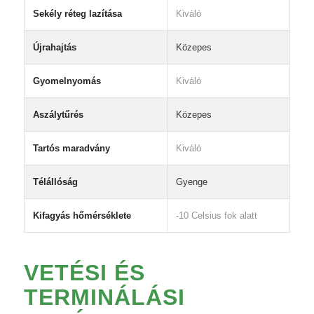
Sekély réteg lazítása
Kiváló
Újrahajtás
Közepes
Gyomelnyomás
Kiváló
Aszálytűrés
Közepes
Tartós maradvány
Kiváló
Télállóság
Gyenge
Kifagyás hőmérséklete
-10 Celsius fok alatt
VETÉSI ÉS
TERMINÁLÁSI