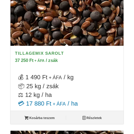
TILLAGEMIX SAROLT
37 250
Ft
/ zsák
+ ÁFA
💰 1 490 Ft
/ kg
+ ÁFA
📦 25 kg / zsák
⚖️ 12 kg / ha
💳 17 880 Ft
/ ha
+ ÁFA
Kosárba teszem
Részletek