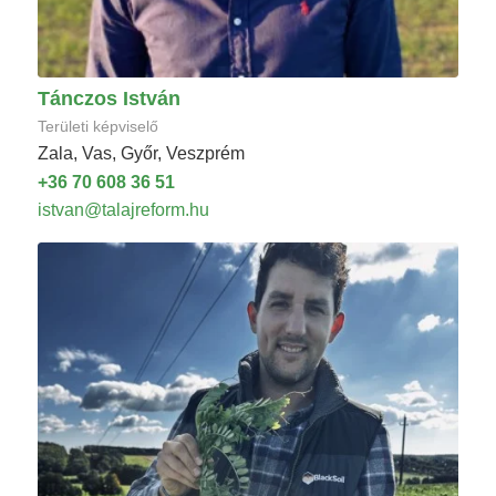
Tánczos István
Területi képviselő
Zala, Vas, Győr, Veszprém
+36 70 608 36 51
istvan@talajreform.hu