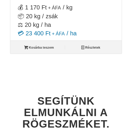
💰 1 170 Ft
/ kg
+ ÁFA
📦 20 kg / zsák
⚖️ 20 kg / ha
💳 23 400 Ft
/ ha
+ ÁFA
Kosárba teszem
Részletek
SEGÍTÜNK
ELMUNKÁLNI A
RÖGESZMÉKET.