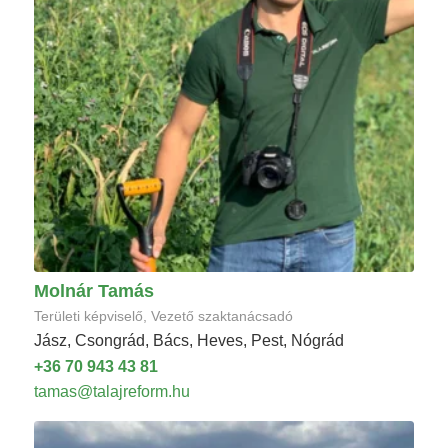
Molnár Tamás
Területi képviselő, Vezető szaktanácsadó
Jász, Csongrád, Bács, Heves, Pest, Nógrád
+36 70 943 43 81
tamas@talajreform.hu