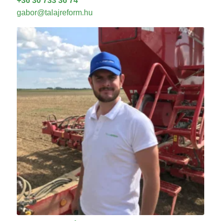
gabor@talajreform.hu