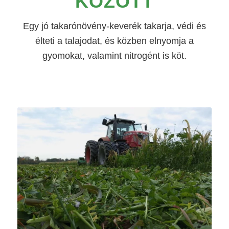
KÖZÖTT
Egy jó takarónövény-keverék takarja, védi és
élteti a talajodat, és közben elnyomja a
gyomokat, valamint nitrogént is köt.