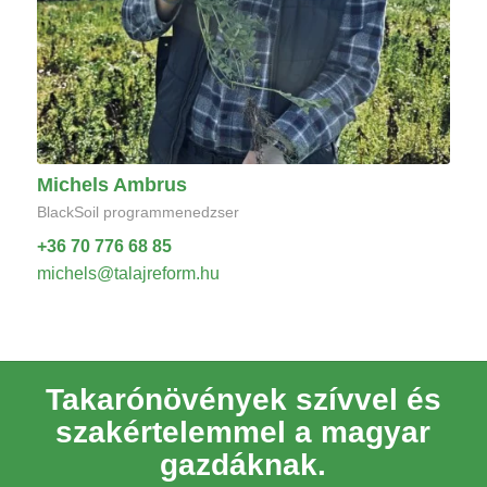
Michels Ambrus
BlackSoil programmenedzser
+36 70 776 68 85
michels@talajreform.hu
Takarónövények szívvel és
szakértelemmel a magyar
gazdáknak.