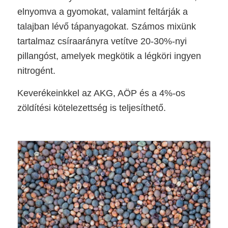
elnyomva a gyomokat, valamint feltárják a
talajban lévő tápanyagokat. Számos mixünk
tartalmaz csíraarányra vetítve 20-30%-nyi
pillangóst, amelyek megkötik a légköri ingyen
nitrogént.
Keverékeinkkel az AKG, AÖP és a 4%-os
zöldítési kötelezettség is teljesíthető.