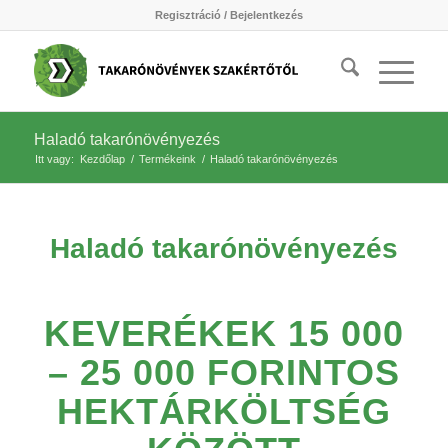
Regisztráció / Bejelentkezés
Haladó takarónövényezés
Itt vagy:
Kezdőlap
/
Termékeink
/
Haladó takarónövényezés
Haladó takarónövényezés
KEVERÉKEK 15 000
– 25 000 FORINTOS
HEKTÁRKÖLTSÉG