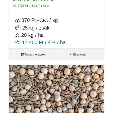
21 750
Ft
/ zsák
+ ÁFA
💰 870 Ft
/ kg
+ ÁFA
📦 25 kg / zsák
⚖️ 20 kg / ha
💳 17 400 Ft
/ ha
+ ÁFA
Tovább olvasom
Részletek