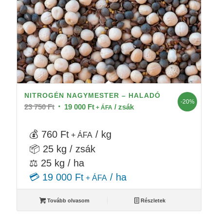
NITROGÉN NAGYMESTER – HALADÓ
-20%
Original
Current
23 750
Ft
19 000
Ft
/ zsák
+ ÁFA
price
price
was:
is:
💰 760 Ft
/ kg
+ ÁFA
23
19
📦 25 kg / zsák
750 Ft.
000 Ft.
⚖️ 25 kg / ha
💳 19 000 Ft
/ ha
+ ÁFA
Tovább olvasom
Részletek