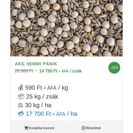
AKG SEMMI PÁNIK
-28%
Original
Current
20 500
Ft
14 750
Ft
/ zsák
+ ÁFA
price
price
was:
is:
💰 590 Ft
/ kg
+ ÁFA
20
14
📦 25 kg / zsák
500 Ft.
750 Ft.
⚖️ 30 kg / ha
💳 17 700 Ft
/ ha
+ ÁFA
Kosárba teszem
Részletek