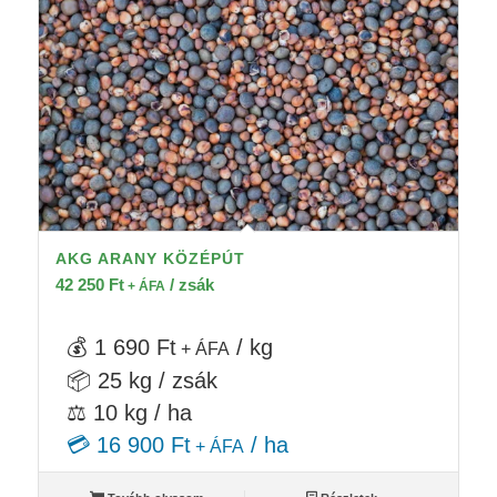
AKG ARANY KÖZÉPÚT
42 250
Ft
/ zsák
+ ÁFA
💰 1 690 Ft
/ kg
+ ÁFA
📦 25 kg / zsák
⚖️ 10 kg / ha
💳 16 900 Ft
/ ha
+ ÁFA