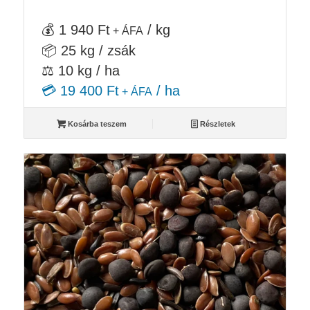
💰 1 940 Ft
/ kg
+ ÁFA
📦 25 kg / zsák
⚖️ 10 kg / ha
💳 19 400 Ft
/ ha
+ ÁFA
Kosárba teszem
Részletek