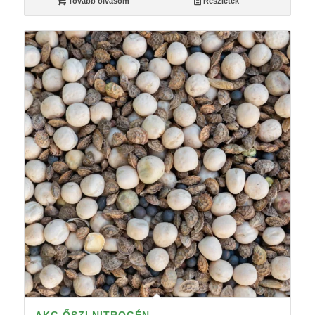
Tovább olvasom
Részletek
AKG ŐSZI NITROGÉN