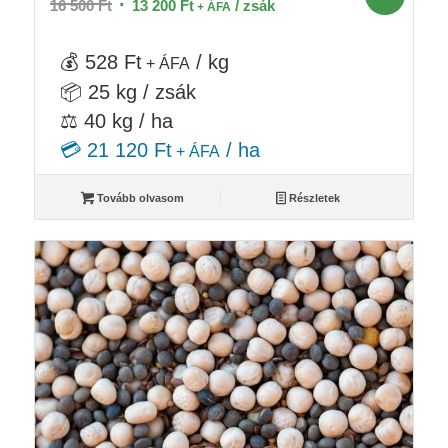
Original
Current
16 500
Ft
13 200
Ft
/ zsák
+ ÁFA
price
price
was:
is:
💰 528 Ft
/ kg
+ ÁFA
16
13
📦 25 kg / zsák
500 Ft.
200 Ft.
⚖️ 40 kg / ha
💳 21 120 Ft
/ ha
+ ÁFA
Tovább olvasom
Részletek