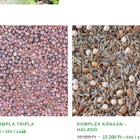
IMPLA TRIPLA
KOMPLEX KÁNAÁN –
HALADÓ
t
/ zsák
+ ÁFA
Original
Current
16 500
Ft
13 200
Ft
/ 
+ ÁFA