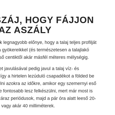
ZÁJ, HOGY FÁJJON
AZ ASZÁLY
legnagyobb előnye, hogy a talaj teljes profilját
a gyökereikkel (és természetesen a talajlakó
lső centiktől akár másfél méteres mélységig.
t javulásával pedig javul a talaj víz- és
gy a hirtelen lezúduló csapadékot a földed be
rolni azokra az időkre, amikor egy szemernyi eső
e fontosabb lesz felkészülni, mert már most is
áraz periódusok, majd a pár óra alatt leeső 20-
 vagy akár 40 milliméterek.