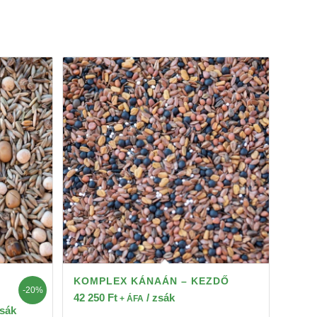
KOMPLEX KÁNAÁN – KEZDŐ
-20%
42 250
Ft
/ zsák
+ ÁFA
zsák