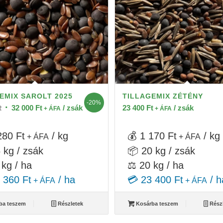
EMIX SAROLT 2025
TILLAGEMIX ZÉTÉNY
-20%
Original
Current
t
32 000
Ft
/ zsák
23 400
Ft
/ zsák
+ ÁFA
+ ÁFA
price
price
was:
is:
280 Ft
/ kg
💰 1 170 Ft
/ kg
+ ÁFA
+ ÁFA
40
32
 kg / zsák
📦 20 kg / zsák
000 Ft.
000 Ft.
 kg / ha
⚖️ 20 kg / ha
 360 Ft
/ ha
💳 23 400 Ft
/ h
+ ÁFA
+ ÁFA
ba teszem
Részletek
Kosárba teszem
Rész