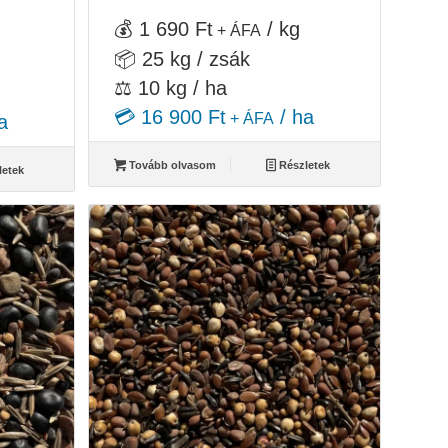
💰 1 690 Ft
/ kg
+ ÁFA
📦 25 kg / zsák
⚖️ 10 kg / ha
💳 16 900 Ft
/ ha
+ ÁFA
a
Tovább olvasom
Részletek
letek