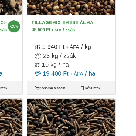
025
TILLAGEMIX EMESE ÁLMA
-20%
zsák
48 500
Ft
/ zsák
+ ÁFA
💰 1 940 Ft
/ kg
+ ÁFA
📦 25 kg / zsák
⚖️ 10 kg / ha
a
💳 19 400 Ft
/ ha
+ ÁFA
letek
Kosárba teszem
Részletek