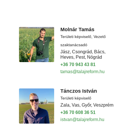
Molnár Tamás
Területi képviselő, Vezető
szaktanácsadó
Jász, Csongrád, Bács,
Heves, Pest, Nógrád
+36 70 943 43 81
tamas@talajreform.hu
Tánczos István
Területi képviselő
Zala, Vas, Győr, Veszprém
+36 70 608 36 51
istvan@talajreform.hu