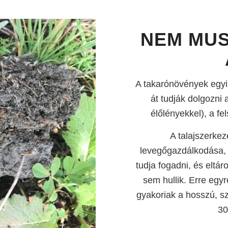
NEM MUS
A takarónövények egyik 
át tudják dolgozni 
élőlényekkel), a fe
A talajszerkeze
levegőgazdálkodása, í
tudja fogadni, és eltá
sem hullik. Erre egyr
gyakoriak a hosszú, sz
30