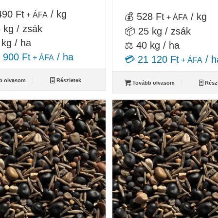
price
price
490 Ft
/ kg
+ ÁFA
💰 528 Ft
/ kg
was:
is:
+ ÁFA
 kg / zsák
16
13
📦 25 kg / zsák
500 Ft.
200 Ft.
 kg / ha
⚖️ 40 kg / ha
 900 Ft
/ ha
+ ÁFA
💳 21 120 Ft
/ h
+ ÁFA
b olvasom
Részletek
Tovább olvasom
Rész