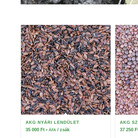
AKG NYÁRI LENDÜLET
AKG SZ
35 000
Ft
/ zsák
37 250
F
+ ÁFA