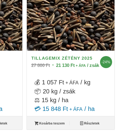
TILLAGEMIX ZÉTÉNY 2025
-24%
Original
Current
27 800
Ft
21 130
Ft
/ zsák
+ ÁFA
price
price
was:
is:
💰 1 057 Ft
/ kg
+ ÁFA
27
21
📦 20 kg / zsák
800 Ft.
130 Ft.
⚖️ 15 kg / ha
a
💳 15 848 Ft
/ ha
+ ÁFA
letek
Kosárba teszem
Részletek