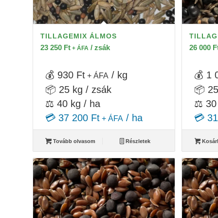
TILLAGEMIX ÁLMOS
TILLAG
23 250
Ft
/ zsák
26 000
F
+ ÁFA
💰 930 Ft
/ kg
💰 1 
+ ÁFA
📦 25 kg / zsák
📦 25
⚖️ 40 kg / ha
⚖️ 30
💳 37 200 Ft
/ ha
💳 31
+ ÁFA
Tovább olvasom
Részletek
Kosár