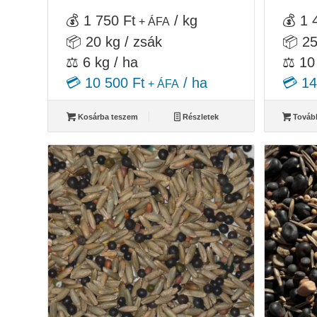
💰 1 750 Ft
/ kg
💰 1 
+ ÁFA
📦 20 kg / zsák
📦 25
⚖️ 6 kg / ha
⚖️ 10
💳 10 500 Ft
/ ha
💳 14
+ ÁFA
Kosárba teszem
Részletek
Továb