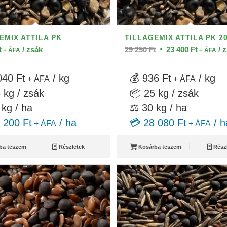
EMIX ATTILA PK
TILLAGEMIX ATTILA PK 2
Original
Current
t
/ zsák
29 250
Ft
23 400
Ft
/ 
+ ÁFA
+ ÁFA
price
price
was:
is:
040 Ft
/ kg
💰 936 Ft
/ kg
+ ÁFA
+ ÁFA
29
23
 kg / zsák
📦 25 kg / zsák
250 Ft.
400 Ft.
 kg / ha
⚖️ 30 kg / ha
 200 Ft
/ ha
💳 28 080 Ft
/ h
+ ÁFA
+ ÁFA
ba teszem
Részletek
Kosárba teszem
Rész