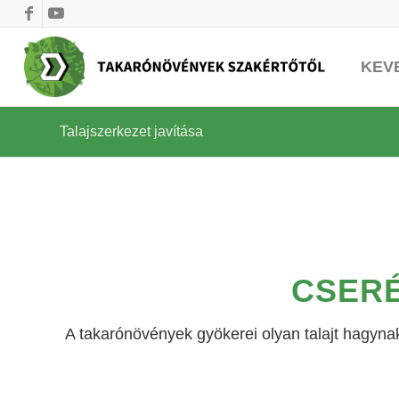
KEV
Talajszerkezet javítása
CSERÉ
A takarónövények gyökerei olyan talajt hagyna