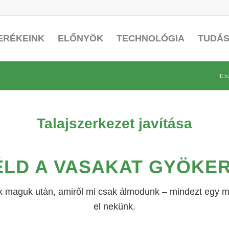
ERÉKEINK
ELŐNYÖK
TECHNOLÓGIA
TUDÁ
Itt 
Talajszerkezet javítása
LD A VASAKAT GYÖKE
k maguk után, amiről mi csak álmodunk – mindezt egy men
el nekünk.