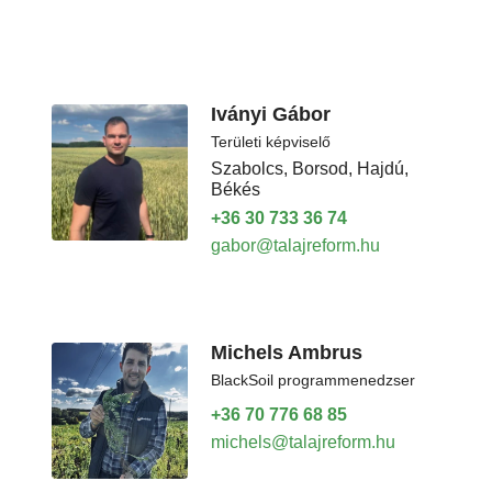
Iványi Gábor
Területi képviselő
Szabolcs, Borsod, Hajdú,
Békés
+36 30 733 36 74
gabor@talajreform.hu
Michels Ambrus
BlackSoil programmenedzser
+36 70 776 68 85
michels@talajreform.hu