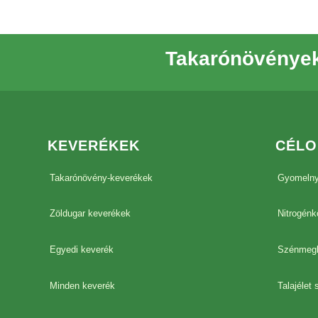
Takarónövények
KEVERÉKEK
CÉLO
Takarónövény-keverékek
Gyomeln
Zöldugar keverékek
Nitrogénk
Egyedi keverék
Szénmeg
Minden keverék
Talajélet