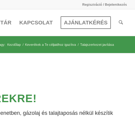
Regisztráció / Bejelentkezés
STÁR
KAPCSOLAT
AJÁNLATKÉRÉS
vagy:
Kezdőlap
/
Keverékek a Te céljaidhoz igazítva
/
Talajszerkezet javítása
REKRE!
etben, gázolaj és talajtaposás nélkül készítik