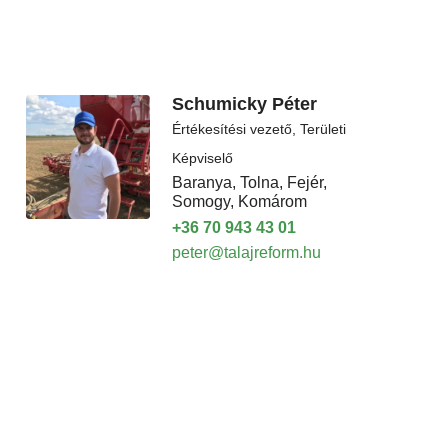
Schumicky Péter
Értékesítési vezető, Területi
Képviselő
Baranya, Tolna, Fejér,
Somogy, Komárom
+36 70 943 43 01
peter@talajreform.hu