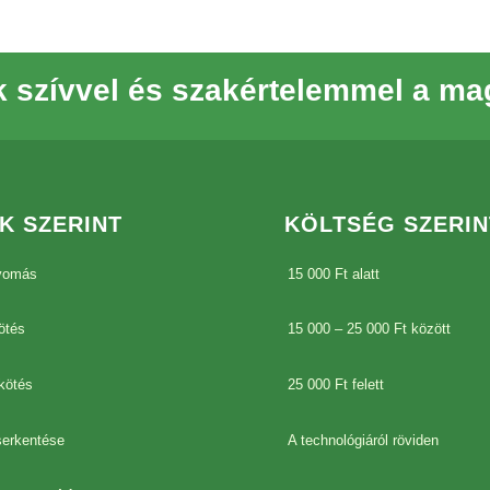
 szívvel és szakértelemmel a ma
K SZERINT
KÖLTSÉG SZERIN
yomás
15 000 Ft alatt
ötés
15 000 – 25 000 Ft között
kötés
25 000 Ft felett
 serkentése
A technológiáról röviden