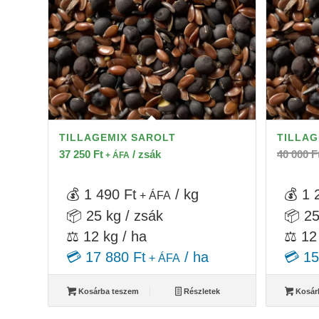
TILLAGEMIX SAROLT
TILLAG
37 250
Ft
/ zsák
40 000
F
+ ÁFA
💰 1 490 Ft
/ kg
💰 1 
+ ÁFA
📦 25 kg / zsák
📦 25
⚖️ 12 kg / ha
⚖️ 12
💳 17 880 Ft
/ ha
💳 15
+ ÁFA
Kosárba teszem
Részletek
Kosár