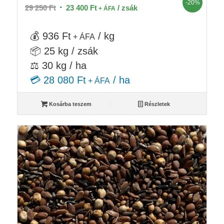
-20%
Original
Current
29 250
Ft
23 400
Ft
/ zsák
+ ÁFA
price
price
was:
is:
💰 936 Ft
/ kg
+ ÁFA
29
23
📦 25 kg / zsák
250 Ft.
400 Ft.
⚖️ 30 kg / ha
💳 28 080 Ft
/ ha
+ ÁFA
Kosárba teszem
Részletek