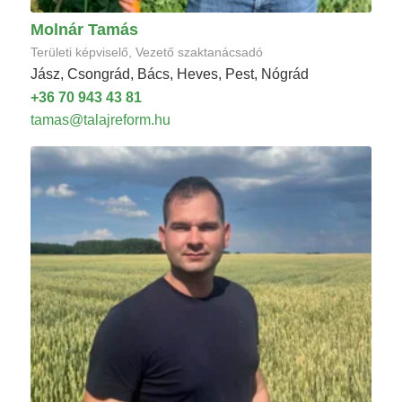
Molnár Tamás
Területi képviselő, Vezető szaktanácsadó
Jász, Csongrád, Bács, Heves, Pest, Nógrád
+36 70 943 43 81
tamas@talajreform.hu