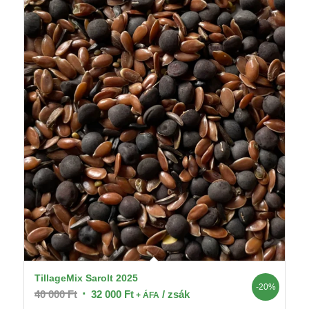
TillageMix Sarolt 2025
-20%
Original
Current
40 000
Ft
32 000
Ft
/ zsák
+ ÁFA
price
price