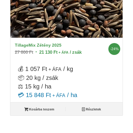
TillageMix Zétény 2025
-24%
Original
Current
27 800
Ft
21 130
Ft
/ zsák
+ ÁFA
price
price
was:
is:
💰 1 057 Ft
/ kg
+ ÁFA
27
21
📦 20 kg / zsák
800 Ft.
130 Ft.
⚖️ 15 kg / ha
💳 15 848 Ft
/ ha
+ ÁFA
Kosárba teszem
Részletek