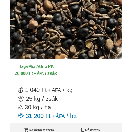
TillageMix Attila PK
26 000
Ft
/ zsák
+ ÁFA
💰 1 040 Ft
/ kg
+ ÁFA
📦 25 kg / zsák
⚖️ 30 kg / ha
💳 31 200 Ft
/ ha
+ ÁFA
Kosárba teszem
Részletek