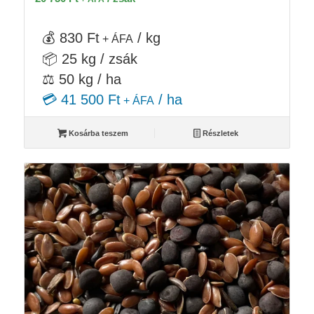
💰 830 Ft
/ kg
+ ÁFA
📦 25 kg / zsák
⚖️ 50 kg / ha
💳 41 500 Ft
/ ha
+ ÁFA
Kosárba teszem
Részletek