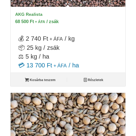
AKG Realista
68 500
Ft
/ zsák
+ ÁFA
💰 2 740 Ft
/ kg
+ ÁFA
📦 25 kg / zsák
⚖️ 5 kg / ha
💳 13 700 Ft
/ ha
+ ÁFA
Kosárba teszem
Részletek