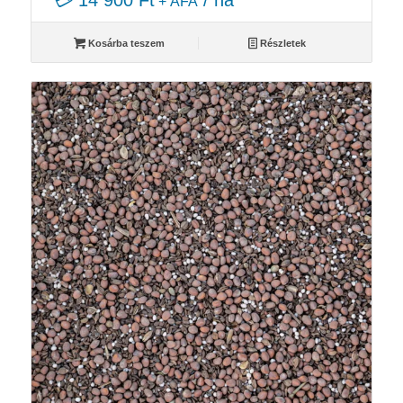
💳 14 900 Ft
/ ha
+ ÁFA
Kosárba teszem
Részletek