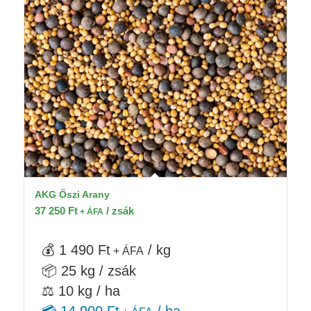
AKG Őszi Arany
37 250
Ft
/ zsák
+ ÁFA
💰 1 490 Ft
/ kg
+ ÁFA
📦 25 kg / zsák
⚖️ 10 kg / ha