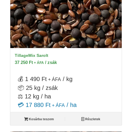
TillageMix Sarolt
37 250
Ft
/ zsák
+ ÁFA
💰 1 490 Ft
/ kg
+ ÁFA
📦 25 kg / zsák
⚖️ 12 kg / ha
💳 17 880 Ft
/ ha
+ ÁFA
Kosárba teszem
Részletek