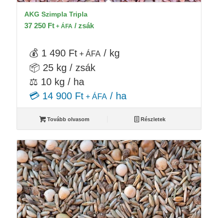
AKG Szimpla Tripla
37 250
Ft
/ zsák
+ ÁFA
💰 1 490 Ft
/ kg
+ ÁFA
📦 25 kg / zsák
⚖️ 10 kg / ha
💳 14 900 Ft
/ ha
+ ÁFA
Tovább olvasom
Részletek