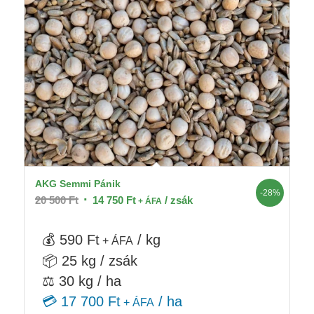
AKG Semmi Pánik
-28%
Original
Current
20 500
Ft
14 750
Ft
/ zsák
+ ÁFA
price
price
was:
is:
💰 590 Ft
/ kg
+ ÁFA
20
14
📦 25 kg / zsák
500 Ft.
750 Ft.
⚖️ 30 kg / ha
💳 17 700 Ft
/ ha
+ ÁFA