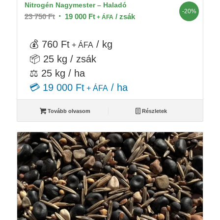
Nitrogén Nagymester – Haladó
-20%
Original
Current
23 750
Ft
19 000
Ft
/ zsák
+ ÁFA
price
price
was:
is:
💰 760 Ft
/ kg
+ ÁFA
23
19
📦 25 kg / zsák
750 Ft.
000 Ft.
⚖️ 25 kg / ha
💳 19 000 Ft
/ ha
+ ÁFA
Tovább olvasom
Részletek