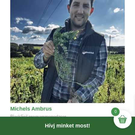
Michels Ambrus
0
BlackSoil programmenedzser
Hívj minket most!
+36 70 776 68 85
michels@talajreform.hu