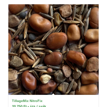
TillageMix NitroFix
20 750
Ft
/ zsák
+ ÁFA