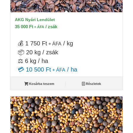
AKG Nyári Lendület
35 000
Ft
/ zsák
+ ÁFA
💰 1 750 Ft
/ kg
+ ÁFA
📦 20 kg / zsák
⚖️ 6 kg / ha
💳 10 500 Ft
/ ha
+ ÁFA
Kosárba teszem
Részletek