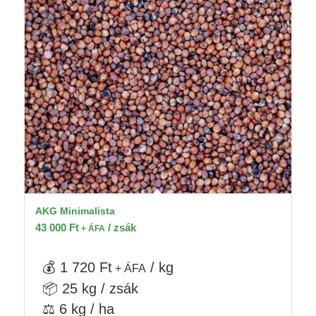
AKG Minimalista
43 000
Ft
/ zsák
+ ÁFA
💰 1 720 Ft
/ kg
+ ÁFA
📦 25 kg / zsák
⚖️ 6 kg / ha