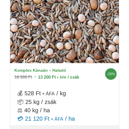
Komplex Kánaán – Haladó
-20%
Original
Current
16 500
Ft
13 200
Ft
/ zsák
+ ÁFA
price
price
was:
is:
💰 528 Ft
/ kg
+ ÁFA
16
13
📦 25 kg / zsák
500 Ft.
200 Ft.
⚖️ 40 kg / ha
💳 21 120 Ft
/ ha
+ ÁFA