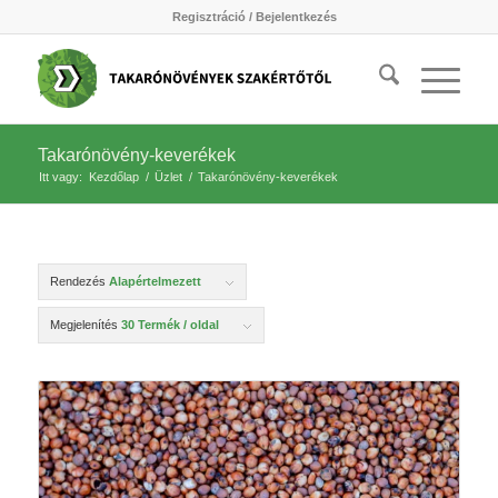
Regisztráció / Bejelentkezés
Takarónövény-keverékek
Itt vagy:
Kezdőlap
/
Üzlet
/
Takarónövény-keverékek
Rendezés
Alapértelmezett
Megjelenítés
30 Termék / oldal