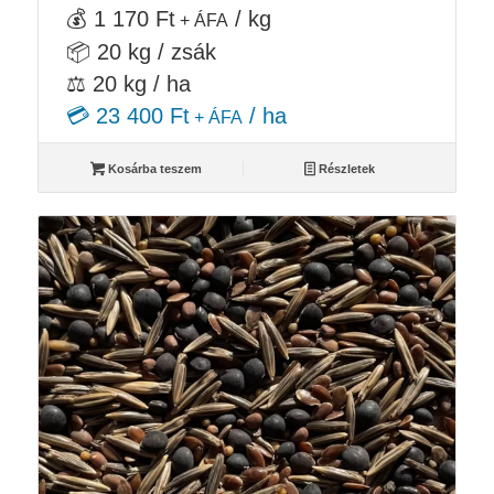
💰 1 170 Ft
/ kg
+ ÁFA
📦 20 kg / zsák
⚖️ 20 kg / ha
💳 23 400 Ft
/ ha
+ ÁFA
Kosárba teszem
Részletek