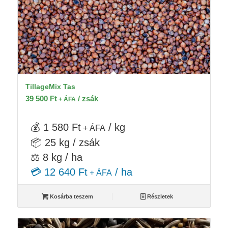
TillageMix Tas
39 500
Ft
/ zsák
+ ÁFA
💰 1 580 Ft
/ kg
+ ÁFA
📦 25 kg / zsák
⚖️ 8 kg / ha
💳 12 640 Ft
/ ha
+ ÁFA
Kosárba teszem
Részletek