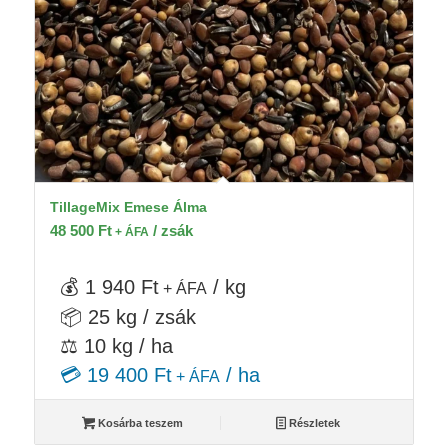
TillageMix Emese Álma
48 500
Ft
/ zsák
+ ÁFA
💰 1 940 Ft
/ kg
+ ÁFA
📦 25 kg / zsák
⚖️ 10 kg / ha
💳 19 400 Ft
/ ha
+ ÁFA
Kosárba teszem
Részletek