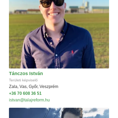
Tánczos István
Területi képviselő
Zala, Vas, Győr, Veszprém
+36 70 608 36 51
istvan@talajreform.hu