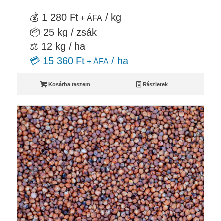
was:
is:
💰 1 280 Ft
/ kg
+ ÁFA
40
32
📦 25 kg / zsák
000 Ft.
000 Ft.
⚖️ 12 kg / ha
💳 15 360 Ft
/ ha
+ ÁFA
Kosárba teszem
Részletek