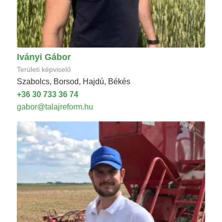
Iványi Gábor
Területi képviselő
Szabolcs, Borsod, Hajdú, Békés
+36 30 733 36 74
gabor@talajreform.hu