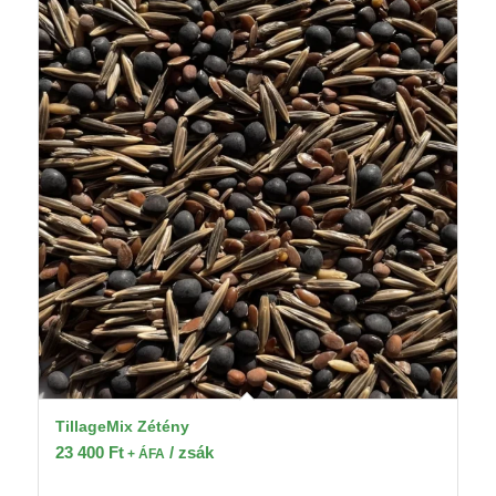
TillageMix Zétény
23 400
Ft
/ zsák
+ ÁFA