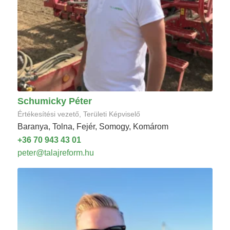
Schumicky Péter
Értékesítési vezető, Területi Képviselő
Baranya, Tolna, Fejér, Somogy, Komárom
+36 70 943 43 01
peter@talajreform.hu