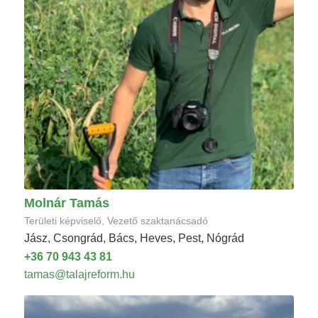
Molnár Tamás
Területi képviselő, Vezető szaktanácsadó
Jász, Csongrád, Bács, Heves, Pest, Nógrád
+36 70 943 43 81
tamas@talajreform.hu