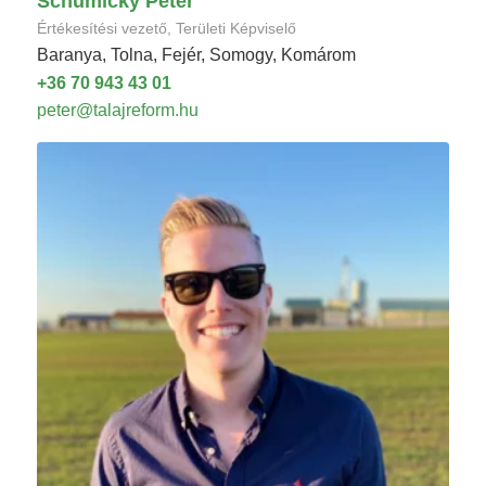
Schumicky Péter
Értékesítési vezető, Területi Képviselő
Baranya, Tolna, Fejér, Somogy, Komárom
+36 70 943 43 01
peter@talajreform.hu