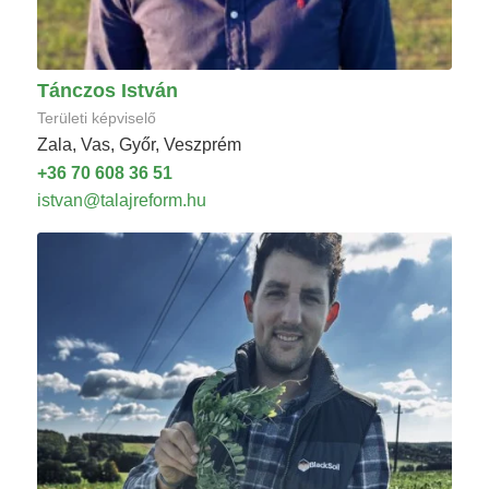
Tánczos István
Területi képviselő
Zala, Vas, Győr, Veszprém
+36 70 608 36 51
istvan@talajreform.hu