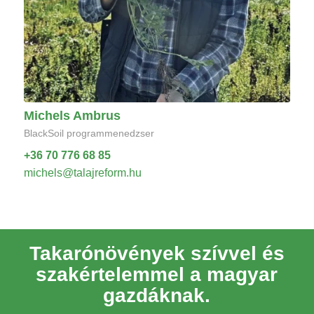
Michels Ambrus
BlackSoil programmenedzser
+36 70 776 68 85
michels@talajreform.hu
Takarónövények szívvel és
szakértelemmel a magyar
gazdáknak.