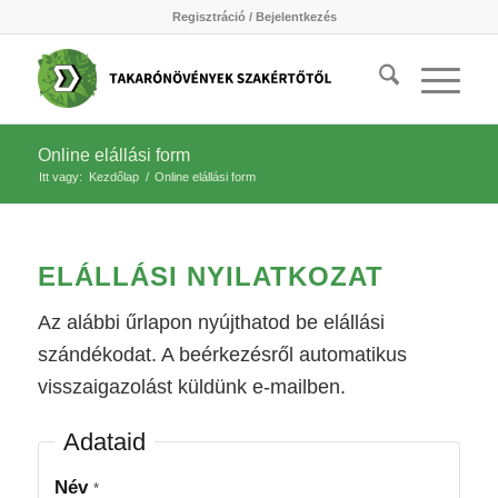
Regisztráció / Bejelentkezés
Online elállási form
Itt vagy:
Kezdőlap
/
Online elállási form
1. LÉPÉS A 2-BŐL:
ELÁLLÁSI NYILATKOZAT
Az alábbi űrlapon nyújthatod be elállási
szándékodat. A beérkezésről automatikus
visszaigazolást küldünk e-mailben.
Adataid
Név
*