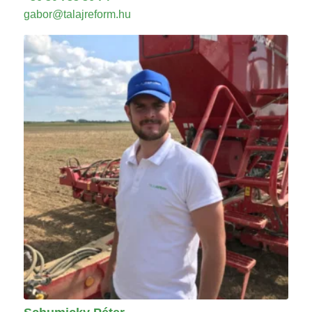
gabor@talajreform.hu