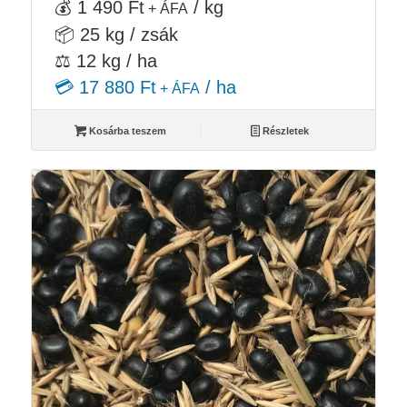
💰 1 490 Ft
/ kg
+ ÁFA
📦 25 kg / zsák
⚖️ 12 kg / ha
💳 17 880 Ft
/ ha
+ ÁFA
Kosárba teszem
Részletek