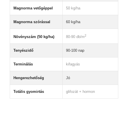
Magnorma vetőgéppel
50 kg/ha
Magnorma szórással
60 kg/ha
2
Növényszám (50 kg/ha)
80-90 db/m
Tenyészidő
90-100 nap
Terminálás
kifagyás
Hengerezhetőség
Jó
Totális gyomirtás
glifozát + hormon