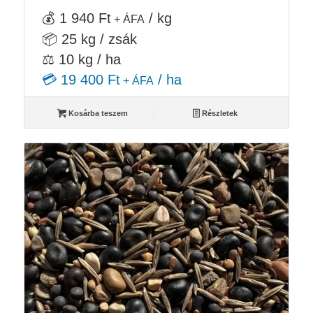
💰 1 940 Ft
/ kg
+ ÁFA
📦 25 kg / zsák
⚖️ 10 kg / ha
💳 19 400 Ft
/ ha
+ ÁFA
Kosárba teszem
Részletek