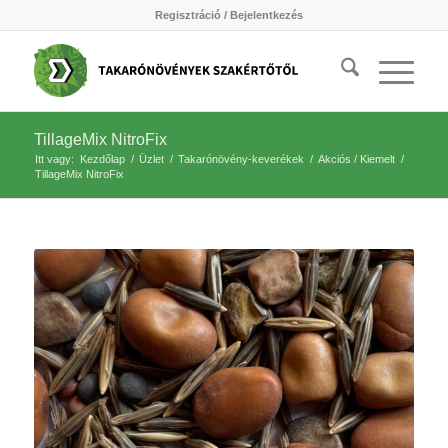
Regisztráció / Bejelentkezés
TillageMix NitroFix
Itt vagy:
Kezdőlap
/
Üzlet
/
Takarónövény-keverékek
/
Akciós / Kiemelt
/
TillageMix NitroFix