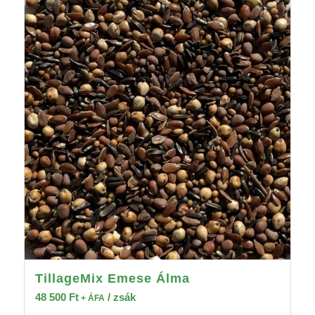
TillageMix Emese Álma
48 500
Ft
/ zsák
+ ÁFA