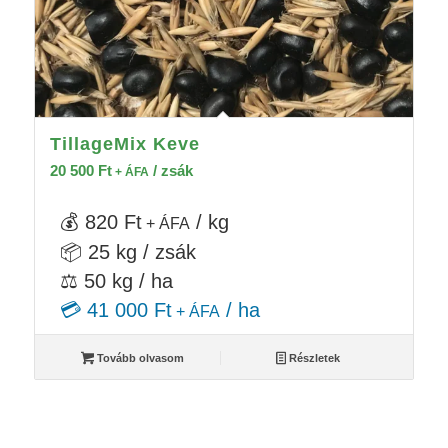
TillageMix Keve
20 500
Ft
/ zsák
+ ÁFA
💰 820 Ft
/ kg
+ ÁFA
📦 25 kg / zsák
⚖️ 50 kg / ha
💳 41 000 Ft
/ ha
+ ÁFA
Tovább olvasom
Részletek