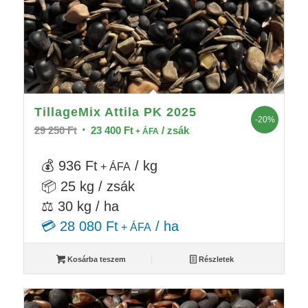
TillageMix Attila PK 2025
-20%
Original
Current
29 250
Ft
23 400
Ft
/ zsák
+ ÁFA
price
price
was:
is:
💰 936 Ft
/ kg
+ ÁFA
29
23
📦 25 kg / zsák
250 Ft.
400 Ft.
⚖️ 30 kg / ha
💳 28 080 Ft
/ ha
+ ÁFA
Kosárba teszem
Részletek