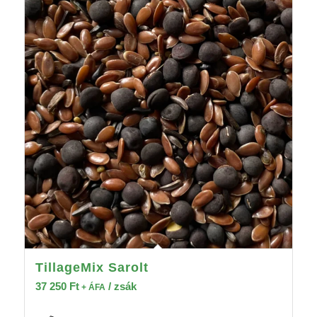
TillageMix Sarolt
37 250
Ft
/ zsák
+ ÁFA