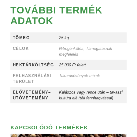
TOVÁBBI TERMÉK
ADATOK
TÖMEG
25 kg
CÉLOK
Nitrogénkötés, Támogatásnak
megfelelés
HEKTÁRKÖLTSÉG
25 000 Ft felett
FELHASZNÁLÁSI
Takarónövények mixek
TERÜLET
ELŐVETEMÉNY–
Kalászos vagy repce után – tavaszi
UTÓVETEMÉNY
kultúra elé (téli fennhagyással)
KAPCSOLÓDÓ TERMÉKEK