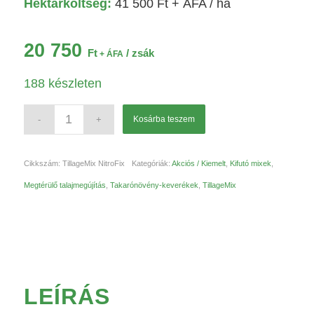
Hektárköltség:
41 500
Ft
+ ÁFA / ha
20 750
Ft
/ zsák
+ ÁFA
188 készleten
Kosárba teszem
Cikkszám:
TillageMix NitroFix
Kategóriák:
Akciós / Kiemelt
,
Kifutó mixek
,
Megtérülő talajmegújítás
,
Takarónövény-keverékek
,
TillageMix
LEÍRÁS