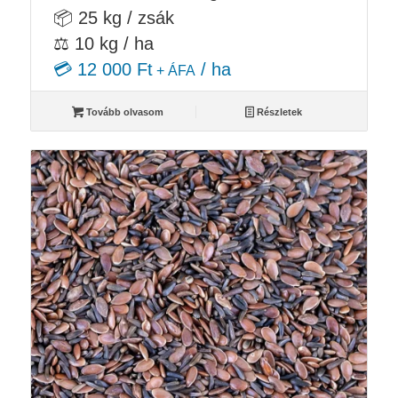
📦 25 kg / zsák
⚖️ 10 kg / ha
💳 12 000 Ft
/ ha
+ ÁFA
Tovább olvasom
Részletek