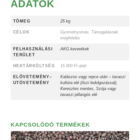
ADATOK
TÖMEG
25 kg
CÉLOK
Gyomelnyomás, Támogatásnak
megfelelés
FELHASZNÁLÁSI
AKG keverékek
TERÜLET
HEKTÁRKÖLTSÉG
15 000 Ft alatt
ELŐVETEMÉNY–
Kalászos vagy repce után – tavaszi
UTÓVETEMÉNY
kultúra elé (őszi ledolgozással),
Keresztes mentes, Szója vagy
tavaszi pillangós elé
KAPCSOLÓDÓ TERMÉKEK