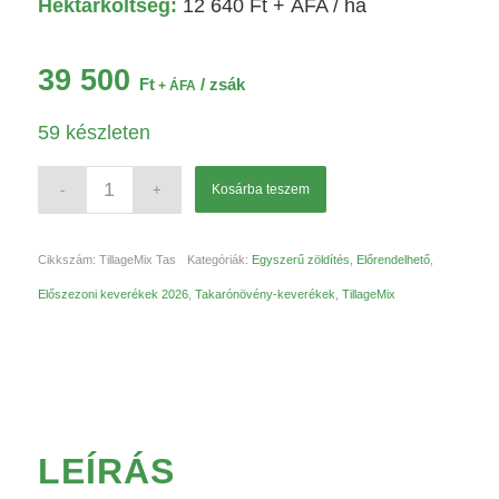
Hektárköltség:
12 640
Ft
+ ÁFA / ha
39 500
Ft
/ zsák
+ ÁFA
59 készleten
Kosárba teszem
Cikkszám:
TillageMix Tas
Kategóriák:
Egyszerű zöldítés
,
Előrendelhető
,
Előszezoni keverékek 2026
,
Takarónövény-keverékek
,
TillageMix
LEÍRÁS