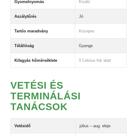
Gyomelnyomás
Kiváló
Aszálytűrés
Jó
Tartós maradvány
Közepes
Télállóság
Gyenge
Kifagyás hőmérséklete
0 Celsius fok alatt
VETÉSI ÉS
TERMINÁLÁSI
TANÁCSOK
Vetésidő
július – aug. eleje