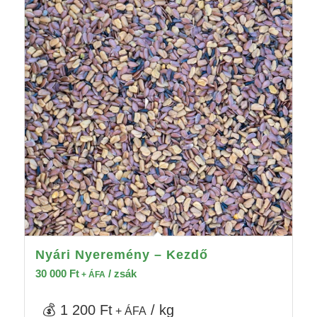
Nyári Nyeremény – Kezdő
30 000
Ft
/ zsák
+ ÁFA
💰 1 200 Ft
/ kg
+ ÁFA