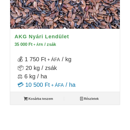
AKG Nyári Lendület
35 000
Ft
/ zsák
+ ÁFA
💰 1 750 Ft
/ kg
+ ÁFA
📦 20 kg / zsák
⚖️ 6 kg / ha
💳 10 500 Ft
/ ha
+ ÁFA
Kosárba teszem
Részletek