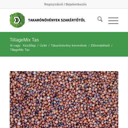
Regisztráció / Bejelentkezés
TillageMix Tas
Itt vagy:
Kezdőlap
/
Üzlet
/
Takarónövény-keverékek
/
Előrendelhető
/
TillageMix Tas