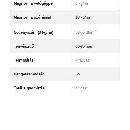
Magnorma vetőgéppel
8 kg/ha
Magnorma szórással
10 kg/ha
2
Növényszám (8 kg/ha)
60-65 db/m
Tenyészidő
80-90 nap
Terminálás
kifagyás
Hengerezhetőség
Jó
Totális gyomirtás
glifozát