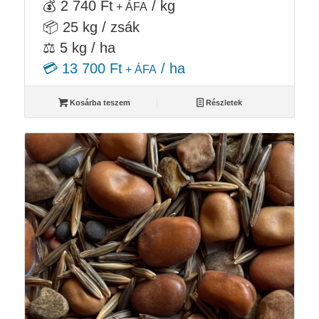
💰 2 740 Ft
/ kg
+ ÁFA
📦 25 kg / zsák
⚖️ 5 kg / ha
💳 13 700 Ft
/ ha
+ ÁFA
Kosárba teszem
Részletek