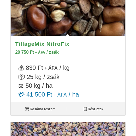
TillageMix NitroFix
20 750
Ft
/ zsák
+ ÁFA
💰 830 Ft
/ kg
+ ÁFA
📦 25 kg / zsák
⚖️ 50 kg / ha
💳 41 500 Ft
/ ha
+ ÁFA
Kosárba teszem
Részletek