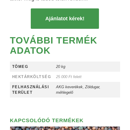
Ajánlatot kérek!
TOVÁBBI TERMÉK
ADATOK
TÖMEG
20 kg
HEKTÁRKÖLTSÉG
25 000 Ft felett
FELHASZNÁLÁSI
AKG keverékek, Zöldugar,
TERÜLET
méhlegelő
KAPCSOLÓDÓ TERMÉKEK