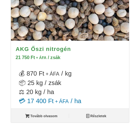
AKG Őszi nitrogén
21 750
Ft
/ zsák
+ ÁFA
💰 870 Ft
/ kg
+ ÁFA
📦 25 kg / zsák
⚖️ 20 kg / ha
💳 17 400 Ft
/ ha
+ ÁFA
Tovább olvasom
Részletek