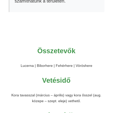
számíthatunk a területen.
Összetevők
Lucerna | Bíborhere | Fehérhere | Vöröshere
Vetésidő
Kora tavasszal (március – április) vagy kora ősszel (aug.
közepe – szept. eleje) vethető.