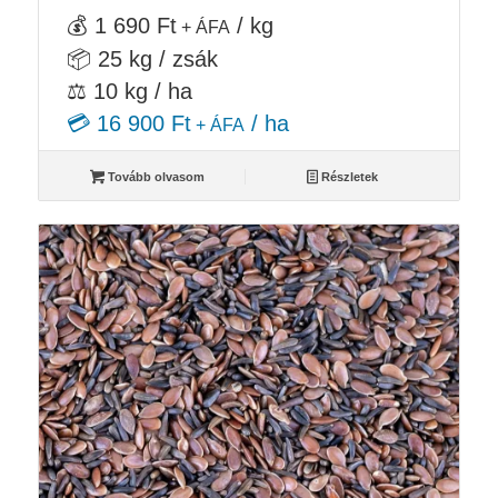
💰 1 690 Ft
/ kg
+ ÁFA
📦 25 kg / zsák
⚖️ 10 kg / ha
💳 16 900 Ft
/ ha
+ ÁFA
Tovább olvasom
Részletek