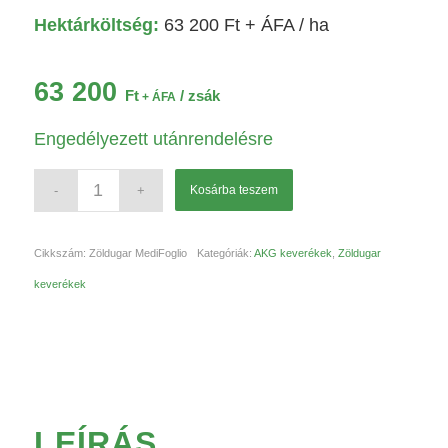
Hektárköltség:
63 200
Ft
+ ÁFA / ha
63 200
Ft
/ zsák
+ ÁFA
Engedélyezett utánrendelésre
Kosárba teszem
Cikkszám:
Zöldugar MediFoglio
Kategóriák:
AKG keverékek
,
Zöldugar
keverékek
LEÍRÁS