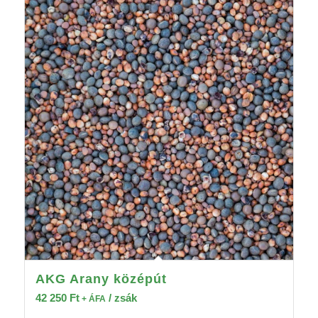
AKG Arany középút
42 250
Ft
/ zsák
+ ÁFA