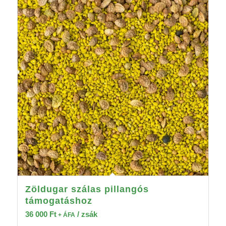
Zöldugar szálas pillangós
támogatáshoz
36 000
Ft
/ zsák
+ ÁFA