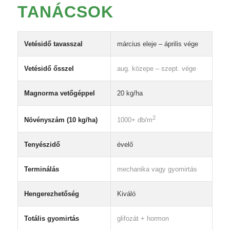
TANÁCSOK
Vetésidő tavasszal
március eleje – április vége
Vetésidő ősszel
aug. közepe – szept. vége
Magnorma vetőgéppel
20 kg/ha
2
Növényszám (10 kg/ha)
1000+ db/m
Tenyészidő
évelő
Terminálás
mechanika vagy gyomirtás
Hengerezhetőség
Kiváló
Totális gyomirtás
glifozát + hormon