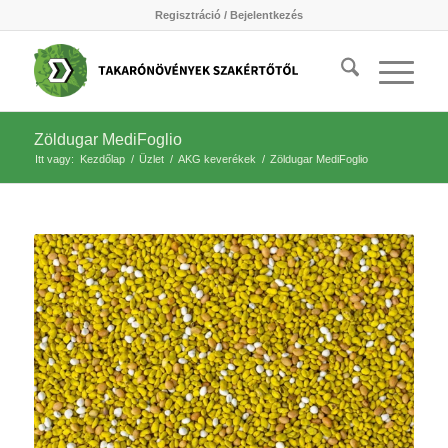
Regisztráció / Bejelentkezés
Zöldugar MediFoglio
Itt vagy:
Kezdőlap
/
Üzlet
/
AKG keverékek
/
Zöldugar MediFoglio