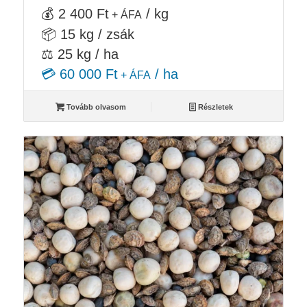
💰 2 400 Ft
/ kg
+ ÁFA
📦 15 kg / zsák
⚖️ 25 kg / ha
💳 60 000 Ft
/ ha
+ ÁFA
Tovább olvasom
Részletek