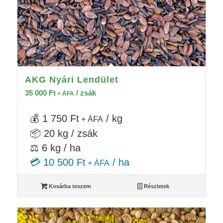
AKG Nyári Lendület
35 000
Ft
/ zsák
+ ÁFA
💰 1 750 Ft
/ kg
+ ÁFA
📦 20 kg / zsák
⚖️ 6 kg / ha
💳 10 500 Ft
/ ha
+ ÁFA
Kosárba teszem
Részletek