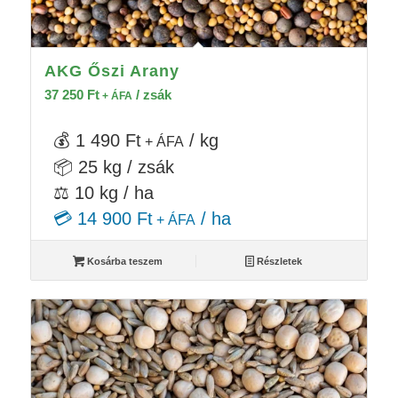
AKG Őszi Arany
37 250
Ft
/ zsák
+ ÁFA
💰 1 490 Ft
/ kg
+ ÁFA
📦 25 kg / zsák
⚖️ 10 kg / ha
💳 14 900 Ft
/ ha
+ ÁFA
Kosárba teszem
Részletek