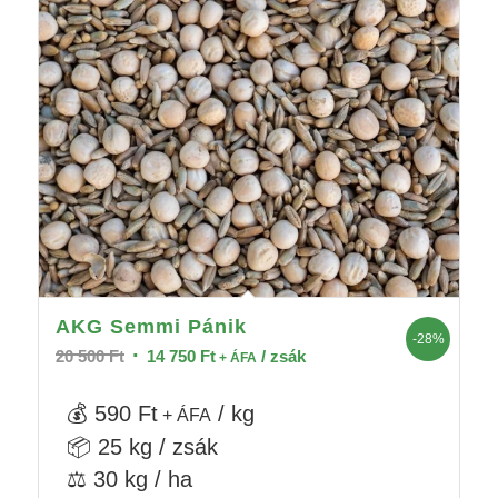
AKG Semmi Pánik
-28%
Original
Current
20 500
Ft
14 750
Ft
/ zsák
+ ÁFA
price
price
was:
is:
💰 590 Ft
/ kg
+ ÁFA
20
14
📦 25 kg / zsák
500 Ft.
750 Ft.
⚖️ 30 kg / ha