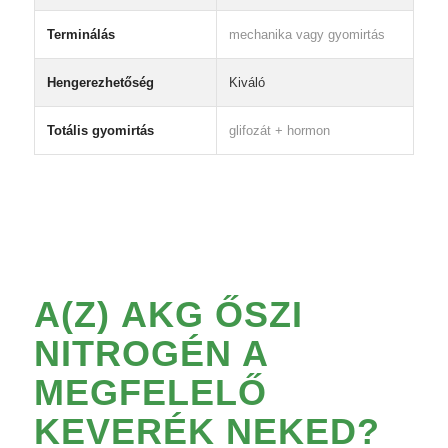
Terminálás
mechanika vagy gyomirtás
Hengerezhetőség
Kiváló
Totális gyomirtás
glifozát + hormon
A(Z)
AKG ŐSZI
NITROGÉN
A
MEGFELELŐ
KEVERÉK NEKED?