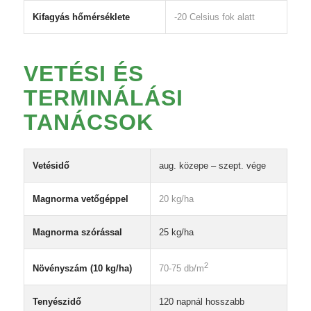
Kifagyás hőmérséklete
-20 Celsius fok alatt
VETÉSI ÉS
TERMINÁLÁSI
TANÁCSOK
Vetésidő
aug. közepe – szept. vége
Magnorma vetőgéppel
20 kg/ha
Magnorma szórással
25 kg/ha
2
Növényszám (10 kg/ha)
70-75 db/m
Tenyészidő
120 napnál hosszabb