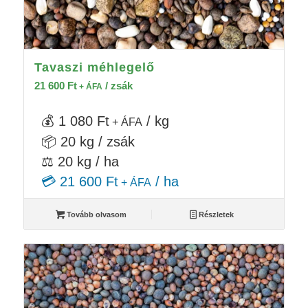
Tavaszi méhlegelő
21 600
Ft
/ zsák
+ ÁFA
💰 1 080 Ft
/ kg
+ ÁFA
📦 20 kg / zsák
⚖️ 20 kg / ha
💳 21 600 Ft
/ ha
+ ÁFA
Tovább olvasom
Részletek