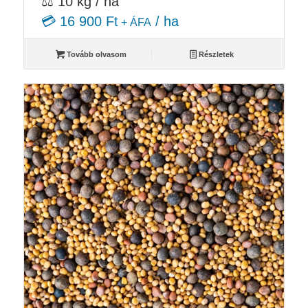
⚖️ 10 kg / ha
💳 16 900 Ft
/ ha
+ ÁFA
Tovább olvasom
Részletek