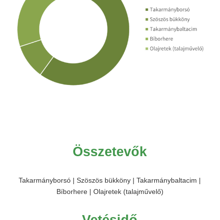
Összetevők
Takarmányborsó | Szöszös bükköny | Takarmánybaltacim |
Bíborhere | Olajretek (talajművelő)