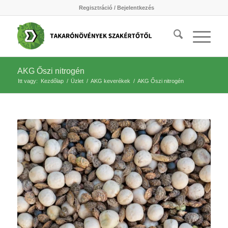
Regisztráció / Bejelentkezés
AKG Őszi nitrogén
Itt vagy:
Kezdőlap
/
Üzlet
/
AKG keverékek
/
AKG Őszi nitrogén