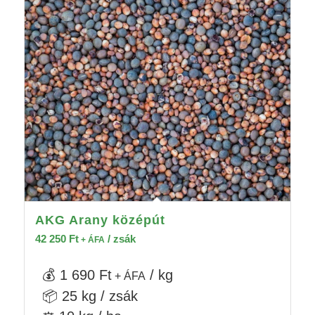
AKG Arany középút
42 250
Ft
/ zsák
+ ÁFA
💰 1 690 Ft
/ kg
+ ÁFA
📦 25 kg / zsák