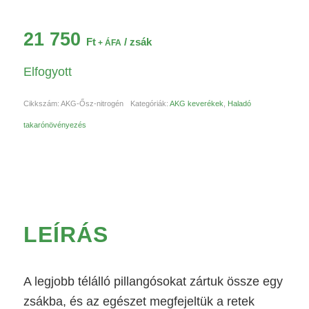
21 750
Ft
/ zsák
+ ÁFA
Elfogyott
Cikkszám:
AKG-Ősz-nitrogén
Kategóriák:
AKG keverékek
,
Haladó
takarónövényezés
LEÍRÁS
A legjobb télálló pillangósokat zártuk össze egy
zsákba, és az egészet megfejeltük a retek