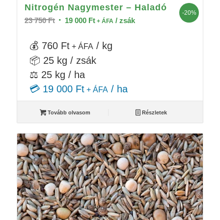
Nitrogén Nagymester – Haladó
-20%
Original
Current
23 750
Ft
19 000
Ft
/ zsák
+ ÁFA
price
price
was:
is:
💰 760 Ft
/ kg
+ ÁFA
23
19
📦 25 kg / zsák
750 Ft.
000 Ft.
⚖️ 25 kg / ha
💳 19 000 Ft
/ ha
+ ÁFA
Tovább olvasom
Részletek