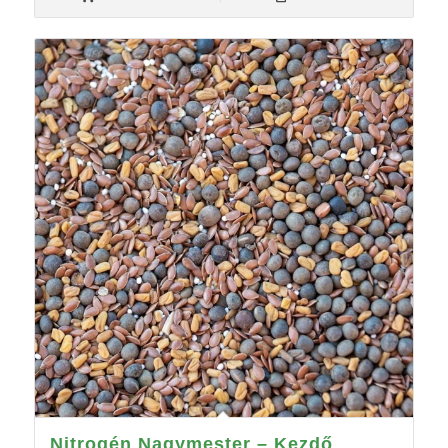
Nitrogén Nagymester – Kezdő