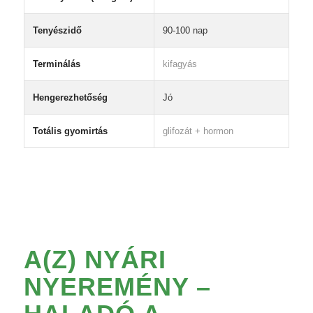
Tenyészidő
90-100 nap
Terminálás
kifagyás
Hengerezhetőség
Jó
Totális gyomirtás
glifozát + hormon
A(Z)
NYÁRI
NYEREMÉNY –