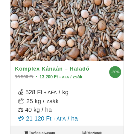
Komplex Kánaán – Haladó
-20%
Original
Current
16 500
Ft
13 200
Ft
/ zsák
+ ÁFA
price
price
was:
is:
💰 528 Ft
/ kg
+ ÁFA
16
13
📦 25 kg / zsák
500 Ft.
200 Ft.
⚖️ 40 kg / ha
💳 21 120 Ft
/ ha
+ ÁFA
Tovább olvasom
Részletek