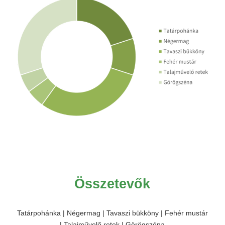
Összetevők
Tatárpohánka | Négermag | Tavaszi bükköny | Fehér mustár
| Talajművelő retek | Görögszéna