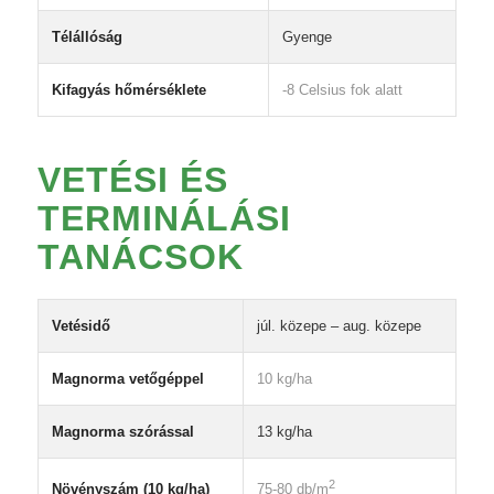
Télállóság
Gyenge
Kifagyás hőmérséklete
-8 Celsius fok alatt
VETÉSI ÉS
TERMINÁLÁSI
TANÁCSOK
Vetésidő
júl. közepe – aug. közepe
Magnorma vetőgéppel
10 kg/ha
Magnorma szórással
13 kg/ha
2
Növényszám (10 kg/ha)
75-80 db/m