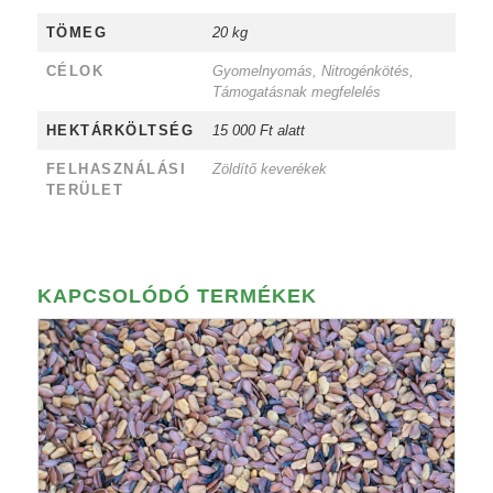
TÖMEG
20 kg
CÉLOK
Gyomelnyomás, Nitrogénkötés,
Támogatásnak megfelelés
HEKTÁRKÖLTSÉG
15 000 Ft alatt
FELHASZNÁLÁSI
Zöldítő keverékek
TERÜLET
KAPCSOLÓDÓ TERMÉKEK