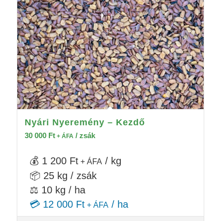
Nyári Nyeremény – Kezdő
30 000
Ft
/ zsák
+ ÁFA
💰 1 200 Ft
/ kg
+ ÁFA
📦 25 kg / zsák
⚖️ 10 kg / ha
💳 12 000 Ft
/ ha
+ ÁFA