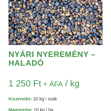
NYÁRI NYEREMÉNY –
HALADÓ
1 250
Ft
/ kg
+ ÁFA
Kiszerelés:
20 kg
/ zsák
Magnorma:
10 kg / ha