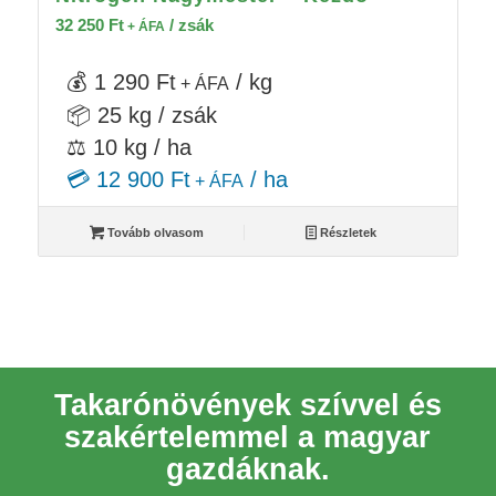
32 250
Ft
/ zsák
+ ÁFA
💰 1 290 Ft
/ kg
+ ÁFA
📦 25 kg / zsák
⚖️ 10 kg / ha
💳 12 900 Ft
/ ha
+ ÁFA
Tovább olvasom
Részletek
Takarónövények szívvel és
szakértelemmel a magyar
gazdáknak.