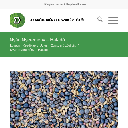
Regisztráció / Bejelentkezés
Nyári Nyeremény – Haladó
Itt vagy:
Kezdőlap
/
Üzlet
/
Egyszerű zöldítés
/
Nyári Nyeremény – Haladó