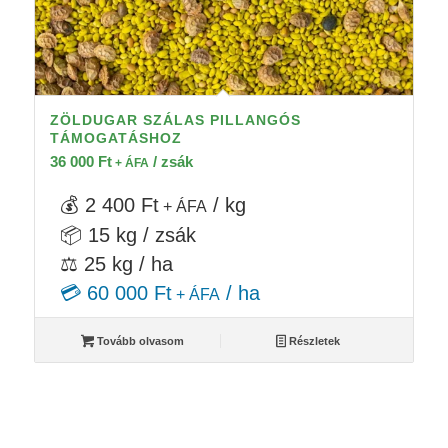
ZÖLDUGAR SZÁLAS PILLANGÓS
TÁMOGATÁSHOZ
36 000
Ft
/ zsák
+ ÁFA
💰 2 400 Ft
/ kg
+ ÁFA
📦 15 kg / zsák
⚖️ 25 kg / ha
💳 60 000 Ft
/ ha
+ ÁFA
Tovább olvasom
Részletek