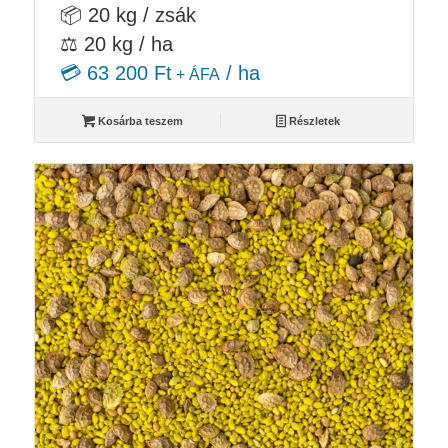
📦 20 kg / zsák
⚖️ 20 kg / ha
💳 63 200 Ft
/ ha
+ ÁFA
Kosárba teszem
Részletek