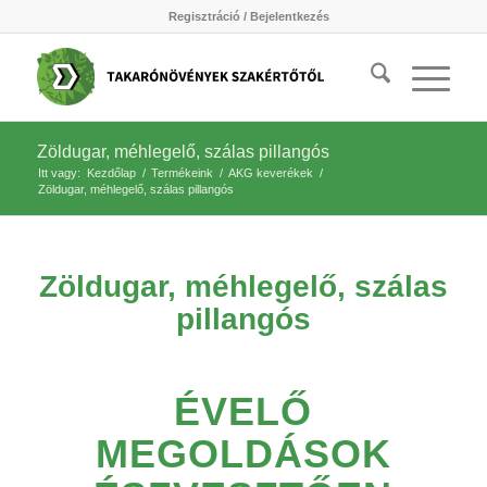
Regisztráció / Bejelentkezés
Zöldugar, méhlegelő, szálas pillangós
Itt vagy:
Kezdőlap
/
Termékeink
/
AKG keverékek
/
Zöldugar, méhlegelő, szálas pillangós
Zöldugar, méhlegelő, szálas
pillangós
ÉVELŐ
MEGOLDÁSOK