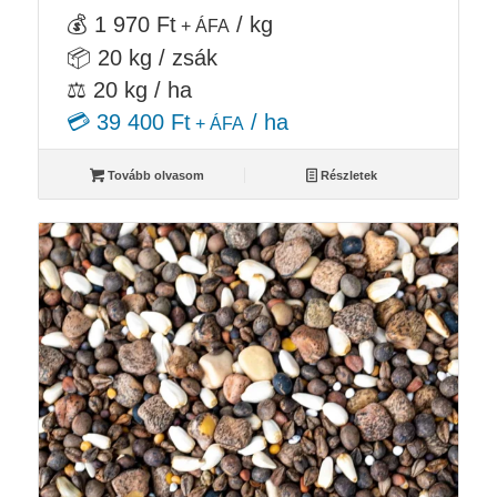
💰 1 970 Ft
/ kg
+ ÁFA
📦 20 kg / zsák
⚖️ 20 kg / ha
💳 39 400 Ft
/ ha
+ ÁFA
Tovább olvasom
Részletek