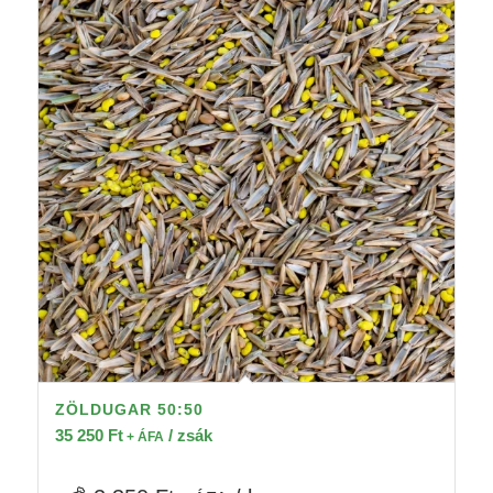
ZÖLDUGAR 50:50
35 250
Ft
/ zsák
+ ÁFA