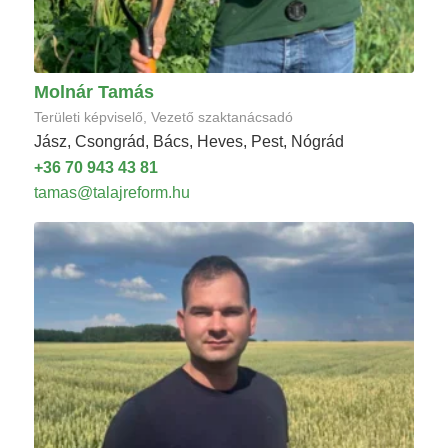
Molnár Tamás
Területi képviselő, Vezető szaktanácsadó
Jász, Csongrád, Bács, Heves, Pest, Nógrád
+36 70 943 43 81
tamas@talajreform.hu