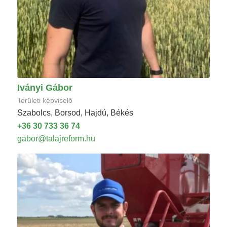
Iványi Gábor
Területi képviselő
Szabolcs, Borsod, Hajdú, Békés
+36 30 733 36 74
gabor@talajreform.hu