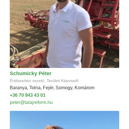
Schumicky Péter
Értékesítési vezető, Területi Képviselő
Baranya, Tolna, Fejér, Somogy, Komárom
+36 70 943 43 01
peter@talajreform.hu