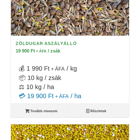
ZÖLDUGAR ASZÁLYÁLLÓ
19 900
Ft
/ zsák
+ ÁFA
💰 1 990 Ft
/ kg
+ ÁFA
📦 10 kg / zsák
⚖️ 10 kg / ha
💳 19 900 Ft
/ ha
+ ÁFA
Tovább olvasom
Részletek