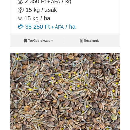
💰 2 350 Ft
/ kg
+ ÁFA
📦 15 kg / zsák
⚖️ 15 kg / ha
💳 35 250 Ft
/ ha
+ ÁFA
Tovább olvasom
Részletek