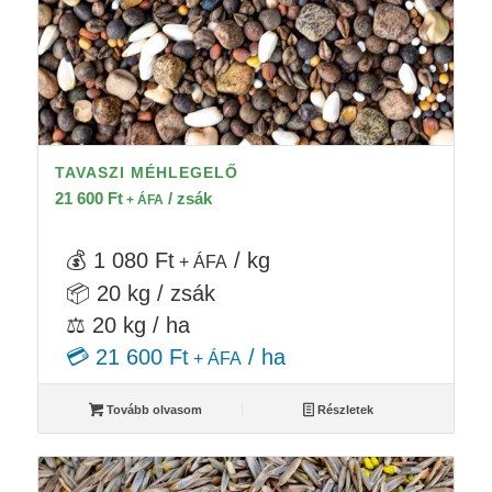
TAVASZI MÉHLEGELŐ
21 600
Ft
/ zsák
+ ÁFA
💰 1 080 Ft
/ kg
+ ÁFA
📦 20 kg / zsák
⚖️ 20 kg / ha
💳 21 600 Ft
/ ha
+ ÁFA
Tovább olvasom
Részletek