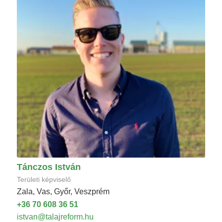
Tánczos István
Területi képviselő
Zala, Vas, Győr, Veszprém
+36 70 608 36 51
istvan@talajreform.hu