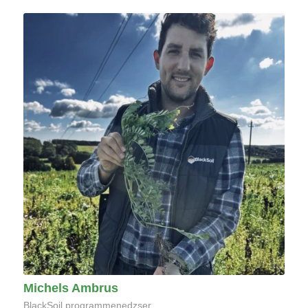
Michels Ambrus
BlackSoil programmenedzser