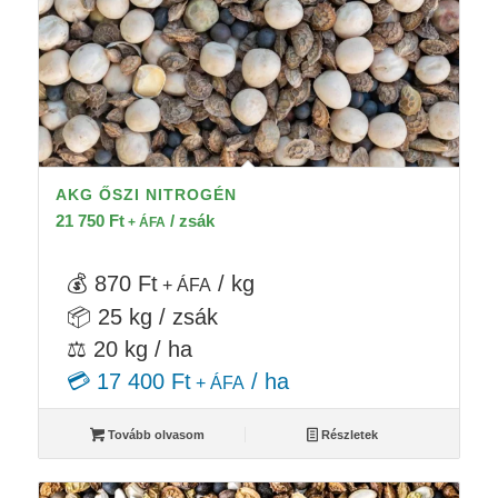
AKG ŐSZI NITROGÉN
21 750
Ft
/ zsák
+ ÁFA
💰 870 Ft
/ kg
+ ÁFA
📦 25 kg / zsák
⚖️ 20 kg / ha
💳 17 400 Ft
/ ha
+ ÁFA
Tovább olvasom
Részletek