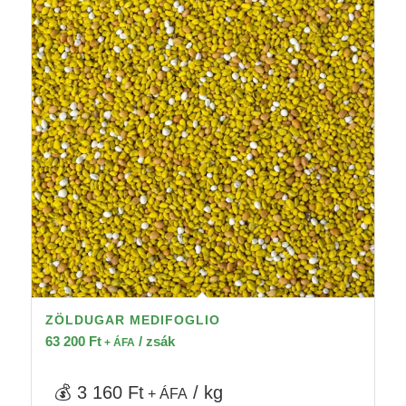
ZÖLDUGAR MEDIFOGLIO
63 200
Ft
/ zsák
+ ÁFA
💰 3 160 Ft
/ kg
+ ÁFA